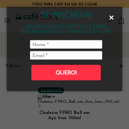
TUDO PARA CAFÉ EM UM SÓ LUGAR
SE INSCREVA!
RECEBA NOSSAS OFERTAS E SAIBA
DAS NOVIDADES DO MUNDO DO CAFÉ!
Filtros
Ordenar
QUERO!
Chaleira FPRO Bell em
Aço Inox 700ml