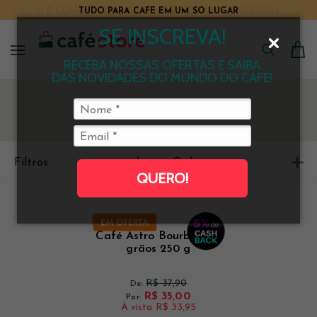
TUDO PARA CAFÉ EM UM SÓ LUGAR
SE INSCREVA!
RECEBA NOSSAS OFERTAS E SAIBA
DAS NOVIDADES DO MUNDO DO CAFÉ!
Filtros
Ordenar
QUERO!
Café Astro Bourbon em
grãos 250 g
R$ 37,90
De:
R$ 35,00
Por:
À vista
R$ 33,95