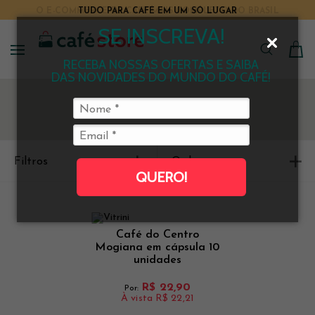
TUDO PARA CAFÉ EM UM SÓ LUGAR
SE INSCREVA!
RECEBA NOSSAS OFERTAS E SAIBA
DAS NOVIDADES DO MUNDO DO CAFÉ!
Filtros
Ordenar
QUERO!
Café do Centro
Mogiana em cápsula 10
unidades
R$ 22,90
Por:
À vista
R$ 22,21