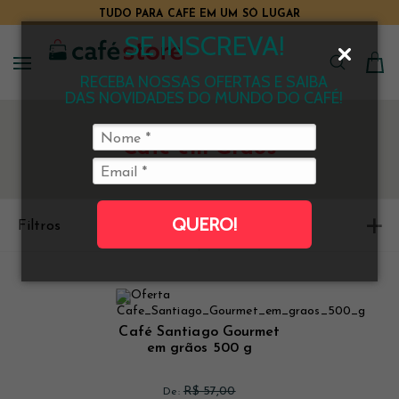
TUDO PARA CAFÉ EM UM SÓ LUGAR
SE INSCREVA!
RECEBA NOSSAS OFERTAS E SAIBA
DAS NOVIDADES DO MUNDO DO CAFÉ!
Café em Grãos
QUERO!
Filtros
Ordenar
Café Santiago Gourmet
em grãos 500 g
R$ 57,00
De: