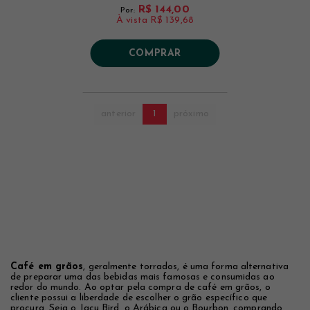
R$ 144,00
Por:
À vista
R$ 139,68
COMPRAR
anterior
1
próximo
Café em grãos
, geralmente torrados, é uma forma alternativa
de preparar uma das bebidas mais famosas e consumidas ao
redor do mundo. Ao optar pela compra de café em grãos, o
cliente possui a liberdade de escolher o grão específico que
procura. Seja o Jacu Bird, o Arábica ou o Bourbon, comprando