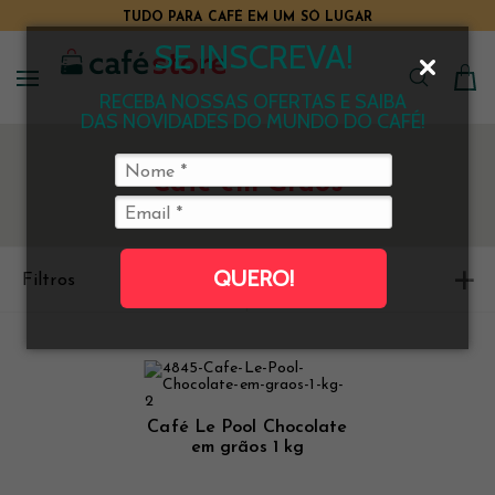
TUDO PARA CAFÉ EM UM SÓ LUGAR
SE INSCREVA!
RECEBA NOSSAS OFERTAS E SAIBA
DAS NOVIDADES DO MUNDO DO CAFÉ!
Café em Grãos
QUERO!
Filtros
Ordenar
Café Le Pool Chocolate
em grãos 1 kg