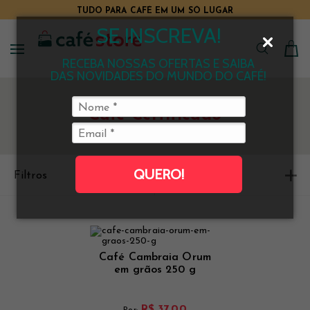
TUDO PARA CAFÉ EM UM SÓ LUGAR
SE INSCREVA!
RECEBA NOSSAS OFERTAS E SAIBA
DAS NOVIDADES DO MUNDO DO CAFÉ!
Café Certificado
QUERO!
Filtros
Ordenar
Café Cambraia Orum
em grãos 250 g
R$ 37,00
Por: