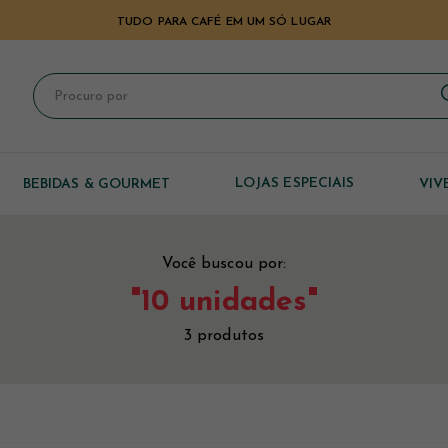
TUDO PARA CAFÉ EM UM SÓ LUGAR
LOJAS ESPECIAIS
BEBIDAS & GOURMET
VIV
AÇãO
UA PENTAIR
Você buscou por:
ONAIS
"10 unidades"
PEZA
3
produtos
Timemore
Hario
POSIÇãO