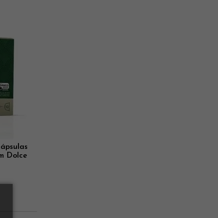
Mais Vistos
Menor Preço
Maior Preço
ápsulas
m Dolce