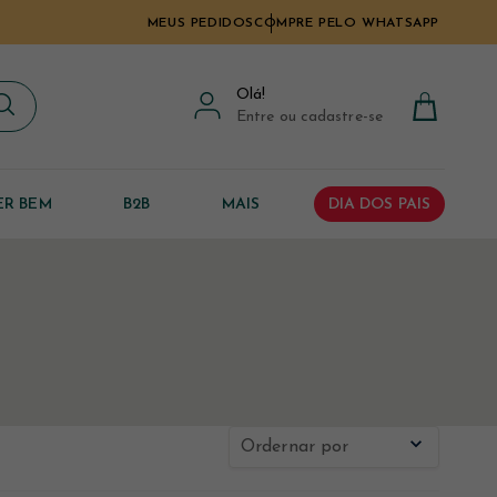
MEUS PEDIDOS
COMPRE PELO WHATSAPP
Olá
!
Entre ou cadastre-se
ER BEM
B2B
MAIS
DIA DOS PAIS
Ordernar por
Novidades