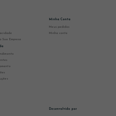
Minha Conta
Meus pedidos
ivacidade
Minha conta
a Sua Empresa
da
endimento
entes
gamento
ções
uções
Desenvolvido por