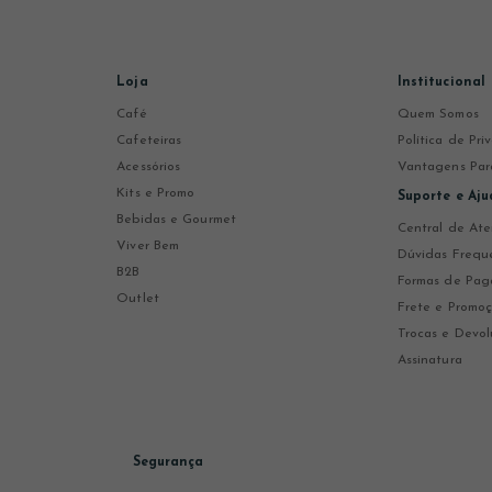
Loja
Institucional
Café
Quem Somos
Cafeteiras
Política de Pr
Acessórios
Vantagens Par
Kits e Promo
Suporte e Aju
Bebidas e Gourmet
Central de At
Viver Bem
Dúvidas Frequ
B2B
Formas de Pa
Outlet
Frete e Promo
Trocas e Devol
Assinatura
Segurança