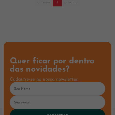
anterior
1
próximo
Quer ficar por dentro
das novidades?
Cadastre-se na nossa newsletter.