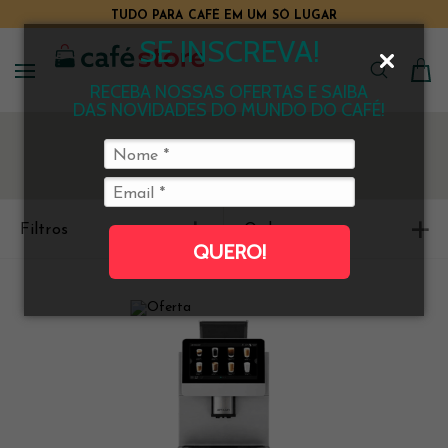
TUDO PARA CAFÉ EM UM SÓ LUGAR
SE INSCREVA!
RECEBA NOSSAS OFERTAS E SAIBA
DAS NOVIDADES DO MUNDO DO CAFÉ!
Filtros
Ordenar
QUERO!