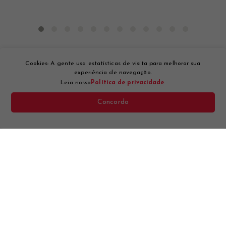
Cookies: A gente usa estatísticas de visita para melhorar sua
experiência de navegação.
Leia nossa
Política de privacidade
.
Concordo
Quer ficar por dentro
das novidades?
Cadastre-se na nossa newsletter.