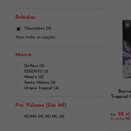
Ver mais
Ver mais
Ver mais
Bebidas
Chocolates (11)
Veja todas as opções
Marca
DaVinci (2)
ESSENTO (1)
Mixato (2)
Santa Mônica (2)
Utopia Tropical (4)
Barra
Tropical
Por Volume (em Ml)
R$ 47
Por:
ACIMA DE 501 ML (2)
À vista
R$