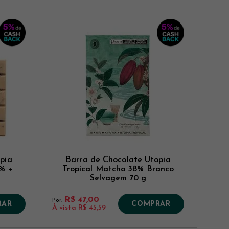
Novidades
Mais Vistos
Menor Preço
Maior Preço
pia
Barra de Chocolate Utopia
0% +
Tropical Matcha 38% Branco
Selvagem 70 g
R$ 47,00
Por:
RAR
COMPRAR
À vista
R$ 45,59