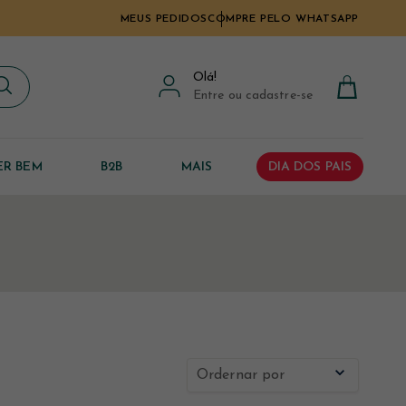
MEUS PEDIDOS
COMPRE PELO WHATSAPP
Olá
!
Entre ou cadastre-se
ER BEM
B2B
MAIS
DIA DOS PAIS
Ordernar por