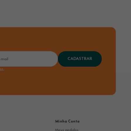
CADASTRAR
so.
Minha Conta
Meus pedidos