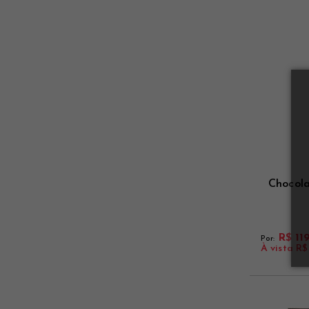
Chocol
R$ 11
Por:
À vista
R$ 