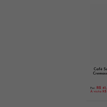
Café S
Cremoso
R$ 41
Por:
À vista
R$