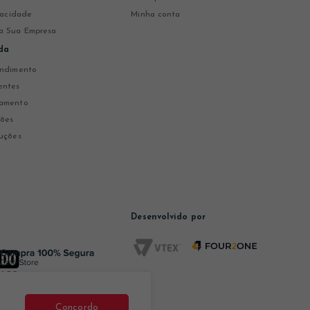
ivacidade
Minha conta
a Sua Empresa
da
endimento
entes
gamento
ções
uções
Desenvolvido por
Concordo