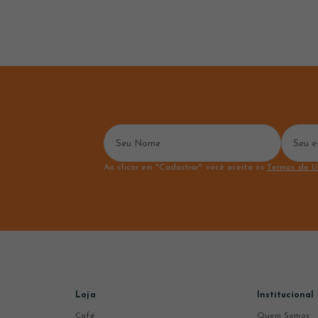
Ao clicar em "Cadastrar" você aceita os
Termos de U
Loja
Institucional
Café
Quem Somos