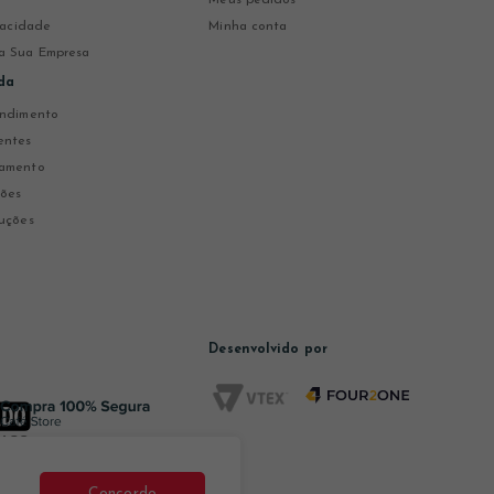
ivacidade
Minha conta
a Sua Empresa
da
endimento
entes
gamento
ções
uções
Desenvolvido por
Concordo