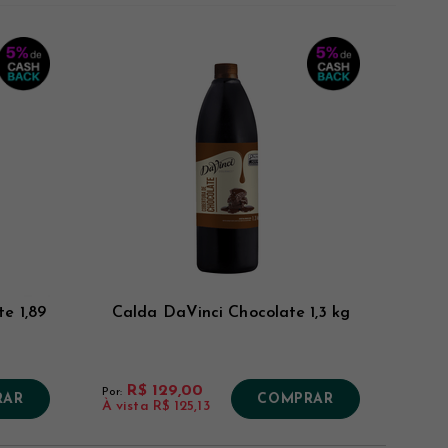
Novidades
Mais Vistos
Menor Preço
Maior Preço
e 1,89
Calda DaVinci Chocolate 1,3 kg
R$ 129,00
Por:
RAR
COMPRAR
À vista
R$ 125,13