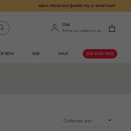
MEUS PEDIDOS
COMPRE PELO WHATSAPP
Olá
!
Entre ou cadastre-se
ER BEM
B2B
MAIS
DIA DOS PAIS
Ordernar por