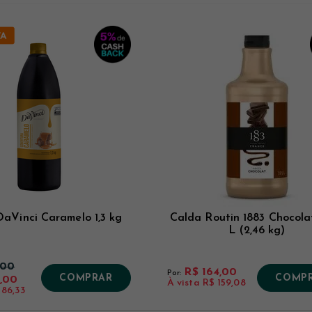
aVinci Caramelo 1,3 kg
Calda Routin 1883 Chocolat
L (2,46 kg)
,00
R$ 164,00
Por:
COMPRAR
COMP
,00
À vista
R$ 159,08
 86,33