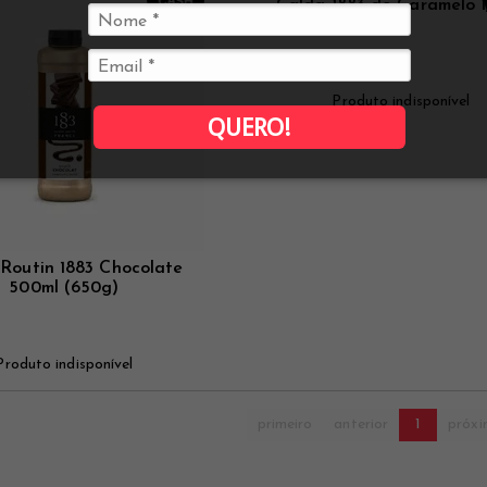
Calda 1883 de Caramelo 1
Produto indisponível
QUERO!
Routin 1883 Chocolate
500ml (650g)
Produto indisponível
primeiro
anterior
1
próx