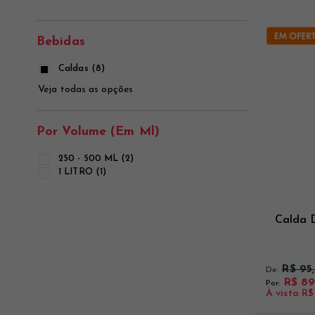
Ver mais
Ver mais
Ver mais
Bebidas
Caldas (8)
Veja todas as opções
Por Volume (em Ml)
250 - 500 ML (2)
1 LITRO (1)
Calda D
R$ 95
De:
R$ 89
Por:
À vista
R$