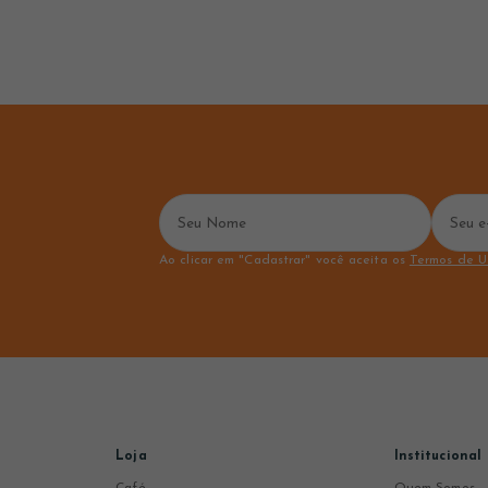
Ao clicar em "Cadastrar" você aceita os
Termos de U
Loja
Institucional
Café
Quem Somos