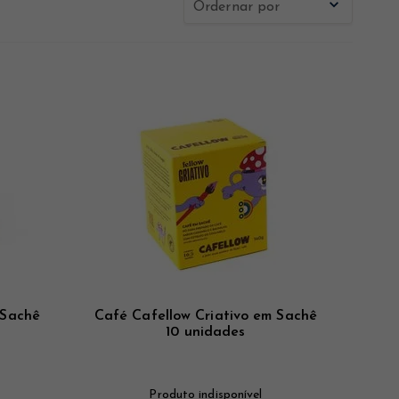
Ordernar por
Novidades
Mais Vistos
Menor Preço
Maior Preço
 Sachê
Café Cafellow Criativo em Sachê
10 unidades
Produto indisponível