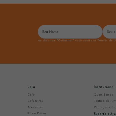
Ao clicar em "Cadastrar" você aceita os
Termos de U
Loja
Institucional
Café
Quem Somos
Cafeteiras
Política de Pr
Acessórios
Vantagens Par
Kits e Promo
Suporte e Aju