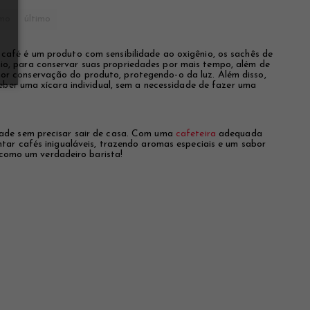
imo
último
afé é um produto com sensibilidade ao oxigênio, os sachês de
o, para conservar suas propriedades por mais tempo, além de
r conservação do produto, protegendo-o da luz. Além disso,
eber uma xícara individual, sem a necessidade de fazer uma
dade sem precisar sair de casa. Com uma
cafeteira
adequada
tar cafés inigualáveis, trazendo aromas especiais e um sabor
 como um verdadeiro barista!