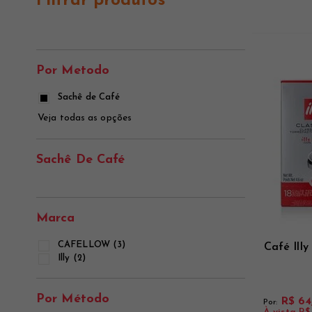
Filtrar produtos
Ver mais
Ver mais
Ver mais
Por Metodo
Sachê de Café
Veja todas as opções
Sachê De Café
Marca
CAFELLOW (3)
Café Ill
Illy (2)
Por Método
R$ 64
Por: