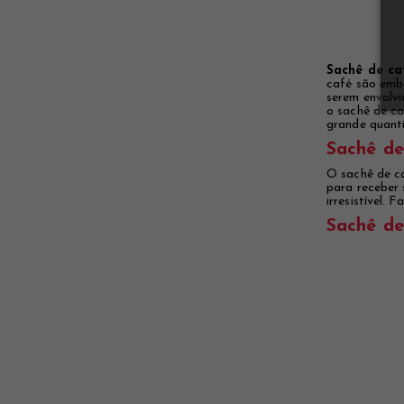
Sachê de ca
café são emb
serem envolv
o sachê de ca
grande quant
Sachê de
O sachê de c
para receber 
irresistível.
Sachê de