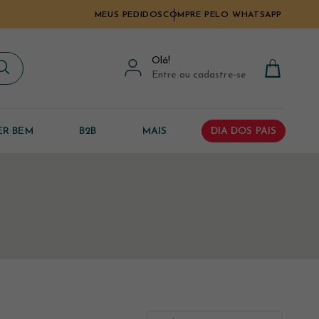
MEUS PEDIDOS
COMPRE PELO WHATSAPP
Olá
!
Entre ou cadastre-se
ER BEM
B2B
MAIS
DIA DOS PAIS