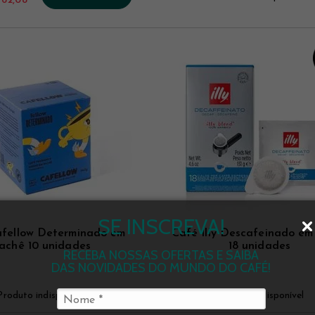
 62,08
SE INSCREVA!
fellow Determinado em
Café Illy Descafeinado em
achê 10 unidades
18 unidades
RECEBA NOSSAS OFERTAS E SAIBA
DAS NOVIDADES DO MUNDO DO CAFÉ!
Produto indisponível
Produto indisponível