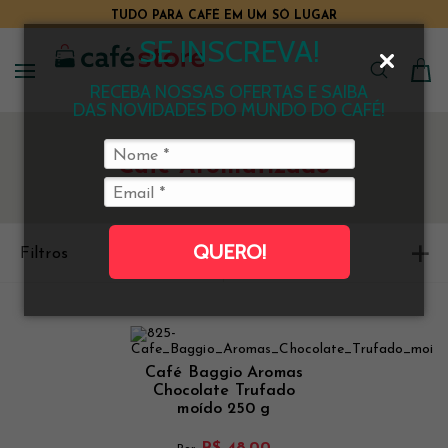
TUDO PARA CAFÉ EM UM SÓ LUGAR
SE INSCREVA!
RECEBA NOSSAS OFERTAS E SAIBA
DAS NOVIDADES DO MUNDO DO CAFÉ!
Café Aromatizado
QUERO!
Filtros
Ordenar
Café Baggio Aromas
Chocolate Trufado
moído 250 g
R$ 48,00