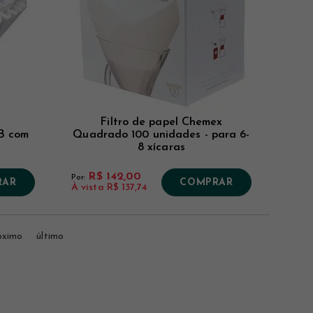
Filtro de papel Chemex
B com
Quadrado 100 unidades - para 6-
8 xícaras
R$ 142,00
Por:
RAR
COMPRAR
À vista
R$ 137,74
óximo
último