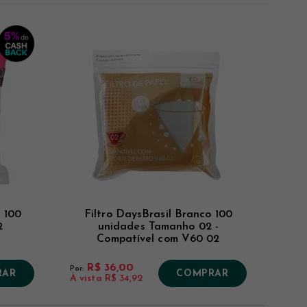
Novidades
Mais Vistos
Menor Preço
Maior Preço
 100
Filtro DaysBrasil Branco 100
2
unidades Tamanho 02 -
Compatível com V60 02
R$ 36,00
Por:
RAR
COMPRAR
À vista
R$ 34,92