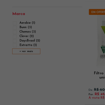
Ver mais
Ver mais
Ver mais
Marca
Aerobie (1)
Bunn (3)
Chemex (3)
Clever (2)
DaysBrasil (2)
Extratto (1)
+ ver mais
Filtro
un
R$ 60
De:
R$ 46
Por:
À vista
R$