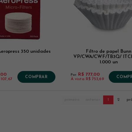
 Aeropress 350 unidades
Filtro de papel Bunn
VP/CWA/CWF/TB3Q/ ITC
1.000 un
1,00
R$ 777,00
Por:
COMPRAR
COMP
 107,67
À vista
R$ 753,69
primeiro
anterior
1
2
pr