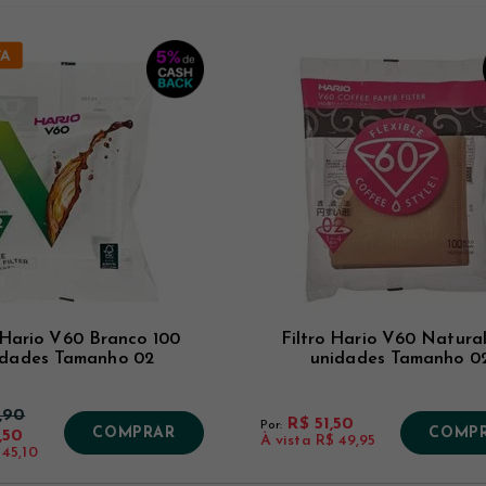
 Hario V60 Branco 100
Filtro Hario V60 Natural
idades Tamanho 02
unidades Tamanho 0
,90
R$ 51,50
Por:
COMPRAR
COMP
,50
À vista
R$ 49,95
 45,10