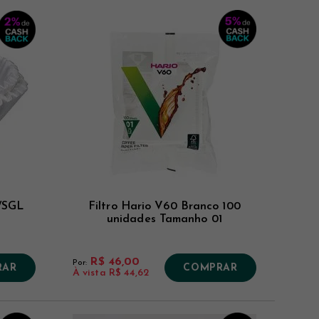
B/SGL
Filtro Hario V60 Branco 100
unidades Tamanho 01
R$ 46,00
Por:
RAR
COMPRAR
À vista
R$ 44,62