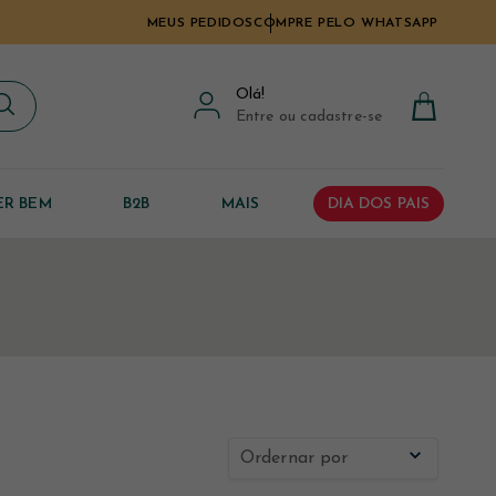
MEUS PEDIDOS
COMPRE PELO WHATSAPP
Olá
!
Entre ou cadastre-se
ER BEM
B2B
MAIS
DIA DOS PAIS
Ordernar por