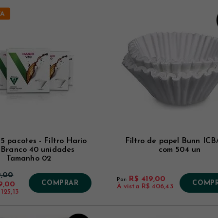
5 pacotes - Filtro Hario
Filtro de papel Bunn IC
Branco 40 unidades
com 504 un
Tamanho 02
9,00
R$ 419,00
Por:
COMPRAR
COMP
9,00
À vista
R$ 406,43
125,13