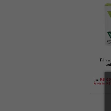
Filtr
un
R$ 29
Por:
À vista
R$