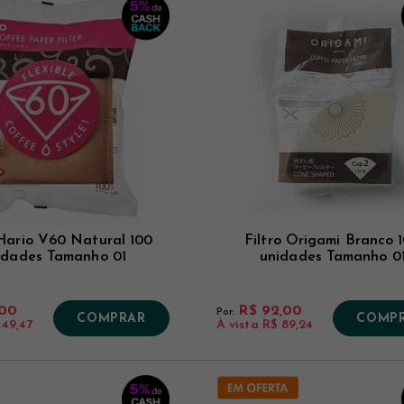
 Hario V60 Natural 100
Filtro Origami Branco 
idades Tamanho 01
unidades Tamanho 0
,00
R$ 92,00
Por:
COMPRAR
COMP
 49,47
À vista
R$ 89,24