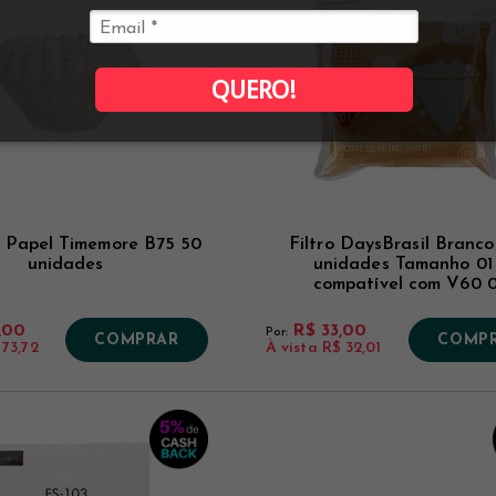
QUERO!
e Papel Timemore B75 50
Filtro DaysBrasil Branco
unidades
unidades Tamanho 01 
compatível com V60 0
,00
R$ 33,00
Por:
COMPRAR
COMP
 73,72
À vista
R$ 32,01