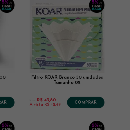
100
Filtro KOAR Branco 50 unidades
1
Tamanho 02
R$ 43,80
Por:
RAR
COMPRAR
À vista
R$ 42,49