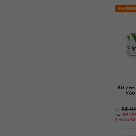
Kit com 
V60 
R$ 13
De:
R$ 12
Por:
À vista
R$ 