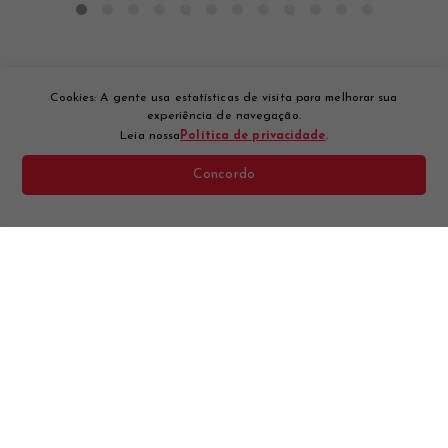
Cookies: A gente usa estatísticas de visita para melhorar sua
experiência de navegação.
Leia nossa
Política de privacidade
.
Concordo
Quer ficar por dentro
das novidades?
Cadastre-se na nossa newsletter.
CADASTRAR
Ao clicar em "Cadastrar" você aceita os
Termos de Uso.