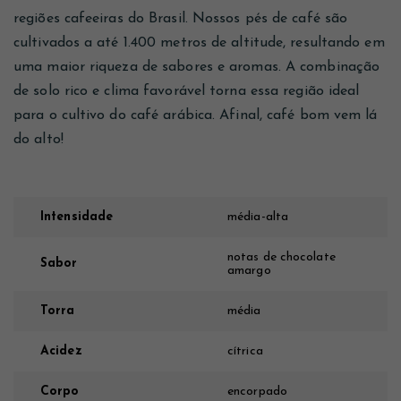
regiões cafeeiras do Brasil. Nossos pés de café são
cultivados a até 1.400 metros de altitude, resultando em
uma maior riqueza de sabores e aromas. A combinação
de solo rico e clima favorável torna essa região ideal
para o cultivo do café arábica. Afinal, café bom vem lá
do alto!
Intensidade
média-alta
notas de chocolate
Sabor
amargo
Torra
média
Acidez
cítrica
Corpo
encorpado