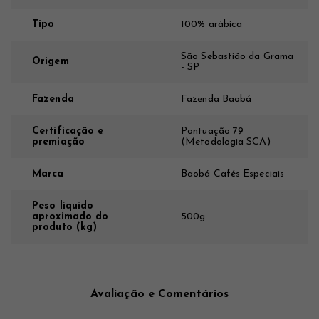
Tipo
100% arábica
São Sebastião da Grama
Origem
- SP
Fazenda
Fazenda Baobá
Certificação e
Pontuação 79
premiação
(Metodologia SCA)
Marca
Baobá Cafés Especiais
Peso líquido
aproximado do
500g
produto (kg)
Avaliação e Comentários