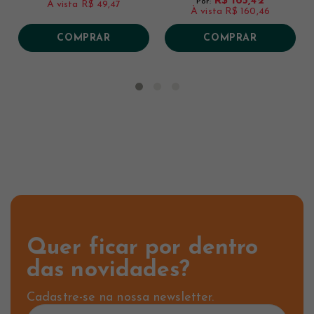
R$ 165,42
Por:
À vista
R$ 49,47
À vista
R$ 160,46
COMPRAR
COMPRAR
Quer ficar por dentro
das novidades?
Cadastre-se na nossa newsletter.