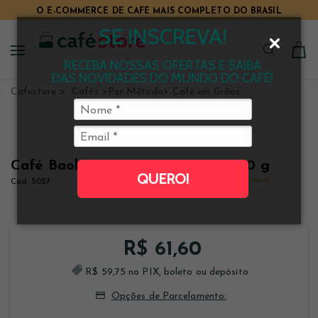
O E-COMMERCE DE CAFÉ MAIS COMPLETO DO BRASIL
SE INSCREVA!
RECEBA NOSSAS OFERTAS E SAIBA
DAS NOVIDADES DO MUNDO DO CAFÉ!
Cafestore
Cafés
Por Método
Café em Grãos
Café Baobá Gourmet em grãos 500 g
QUERO!
Clique e veja!
5027
R$ 61,60
R$ 59,75 no PIX, boleto ou depósito.
Opções de Parcelamento: