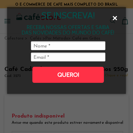
O E-COMMERCE DE CAFÉ MAIS COMPLETO DO BRASIL
SE INSCREVA!
RECEBA NOSSAS OFERTAS E SAIBA
DAS NOVIDADES DO MUNDO DO CAFÉ!
Cafestore
Cafés
Por Método
Café em Grãos
Café Cadin de Minas Docin em grãos 250g
QUERO!
Clique e veja!
3273
Produto indisponível
Avise-me quando este produto estiver novamente disponível