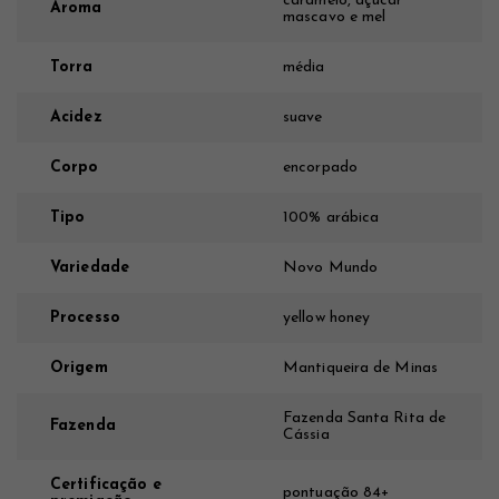
caramelo, açúcar
Aroma
mascavo e mel
Torra
média
Acidez
suave
Corpo
encorpado
Tipo
100% arábica
Variedade
Novo Mundo
Processo
yellow honey
Origem
Mantiqueira de Minas
Fazenda Santa Rita de
Fazenda
Cássia
Certificação e
pontuação 84+