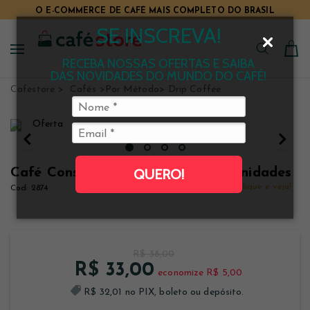
O E-COMMERCE DE CAFÉ MAIS COMPLETO DO BRASIL
SE INSCREVA!
RECEBA NOSSAS OFERTAS E SAIBA
DAS NOVIDADES DO MUNDO DO CAFÉ!
Cafestore
Cafés
Por Método
Drip Coffee
Café Constantino Drip Coffee 10 unidades
QUERO!
Clique e veja!
2874
R$ 38,00
R$ 33,00
economize R$ 5,00
R$ 32,01 no PIX, boleto ou depósito.