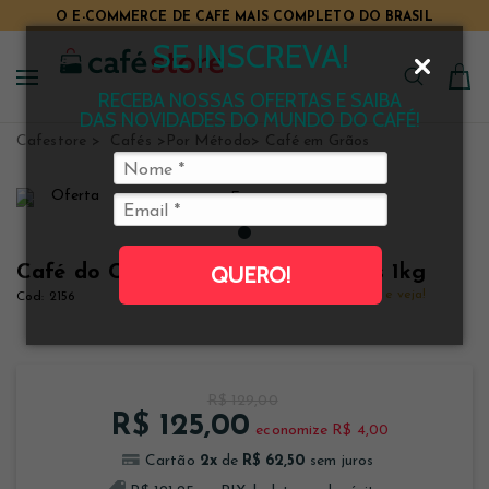
O E-COMMERCE DE CAFÉ MAIS COMPLETO DO BRASIL
TUDO PARA CAFÉ EM UM SÓ LUGAR
SE INSCREVA!
RECEBA NOSSAS OFERTAS E SAIBA
DAS NOVIDADES DO MUNDO DO CAFÉ!
Cafestore
Cafés
Por Método
Café em Grãos
Café do Centro Gourmet em Grãos 1kg
QUERO!
Clique e veja!
2156
R$ 129,00
R$ 125,00
economize R$ 4,00
2
x
R$ 62,50