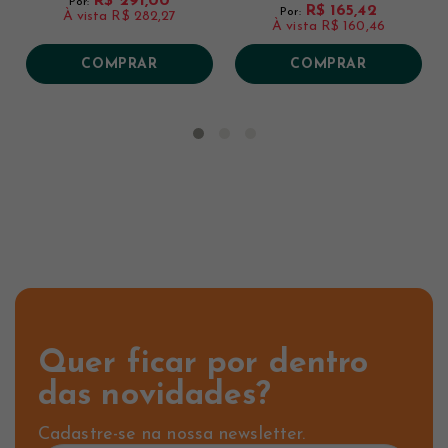
R$ 291,00
Por:
R$ 165,42
Por:
À vista
R$ 282,27
À vista
R$ 160,46
COMPRAR
COMPRAR
Quer ficar por dentro
das novidades?
Cadastre-se na nossa newsletter.