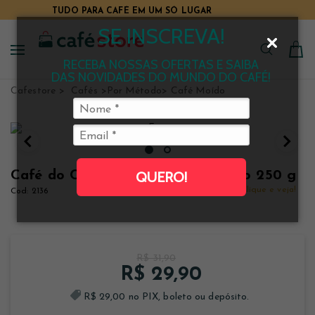
TUDO PARA CAFÉ EM UM SÓ LUGAR
O E-COMMERCE DE CAFÉ MAIS COMPLETO DO BRASIL
SE INSCREVA!
RECEBA NOSSAS OFERTAS E SAIBA
DAS NOVIDADES DO MUNDO DO CAFÉ!
Cafestore
Cafés
Por Método
Café Moído
Café do Centro Sul de Minas moído 250 g
QUERO!
Clique e veja!
2136
R$ 31,90
R$ 29,90
R$ 29,00 no PIX, boleto ou depósito.