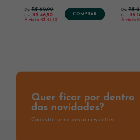
R$ 60,90
R$ 2
De:
De:
COMPRAR
R$ 46,50
R$ 1
Por:
Por:
À vista
R$ 45,10
À vista
R
Quer ficar por dentro
das novidades?
Cadastre-se na nossa newsletter.