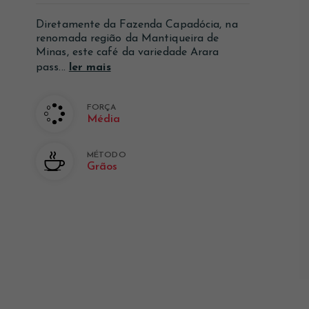
Ver mais
Ver mais
Ver mais
Diretamente da Fazenda Capadócia, na
renomada região da Mantiqueira de
Minas, este café da variedade Arara
pass...
ler mais
FORÇA
Média
MÉTODO
Grãos