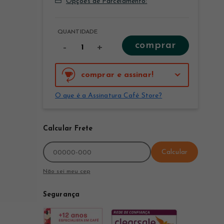
Opções de Parcelamento:
QUANTIDADE
comprar
-
+
comprar e assinar!
O que é a Assinatura Café Store?
Calcular Frete
Calcular
Não sei meu cep
Segurança