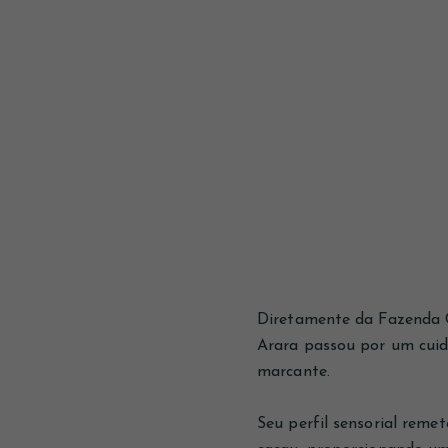
Diretamente da Fazenda C
Arara passou por um cui
marcante.
Seu perfil sensorial reme