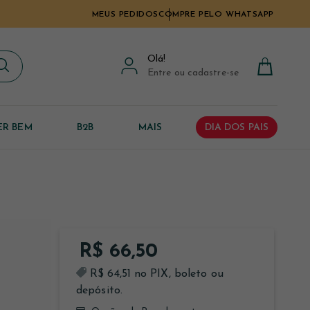
MEUS PEDIDOS
COMPRE PELO WHATSAPP
Olá
!
Entre ou cadastre-se
ER BEM
B2B
MAIS
DIA DOS PAIS
R$ 66,50
R$ 64,51 no PIX, boleto ou
depósito.