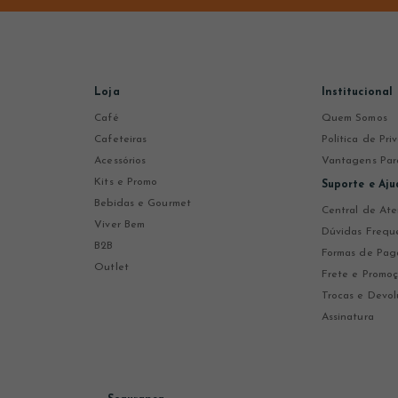
Loja
Institucional
Café
Quem Somos
Cafeteiras
Política de Pr
Acessórios
Vantagens Par
Kits e Promo
Suporte e Aju
Bebidas e Gourmet
Central de At
Viver Bem
Dúvidas Frequ
B2B
Formas de Pa
Outlet
Frete e Promo
Trocas e Devol
Assinatura