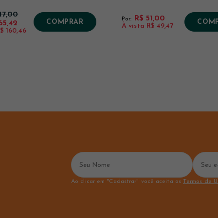
17,00
R$ 51,00
Por:
COMPRAR
COM
65,42
À vista
R$ 49,47
$ 160,46
Ao clicar em "Cadastrar" você aceita os
Termos de U