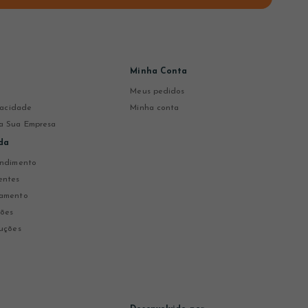
Minha Conta
Meus pedidos
ivacidade
Minha conta
a Sua Empresa
da
endimento
entes
gamento
ções
uções