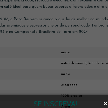
a experiência doce, frutada e elegante. Com excelente comp
um café ideal para quem busca sabores diferenciados e alta q
2018, o Pato Rei vem servindo o que há de melhor no mundo 
ndas premiadas e espressos cheios de personalidade. Foi br
23 e no Campeonato Brasileiro de Torra em 2024.
média
notas de mamão, licor de cassi
média
encorpado
100% arábica
SE INSCREVA!
Arara