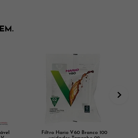
ÉM.
ável
Filtro Hario V60 Branco 100
Caf