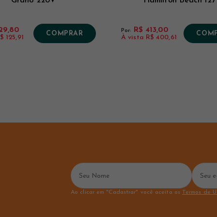
Grano 220V
Hamilton Beach 127
29,80
R$ 413,00
Por:
COMPRAR
COM
$ 125,91
À vista
R$ 400,61
Ao clicar em "Cadastrar" você aceita os
Termos de U