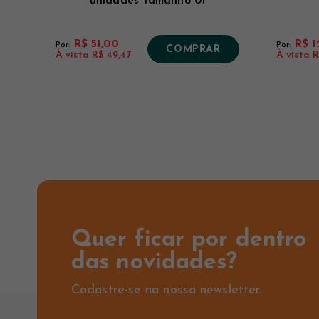
unidades Tamanho 01
R$ 51,00
R$ 1
Por:
Por:
COMPRAR
À vista
R$ 49,47
À vista
R
Quer ficar por dentro
das novidades?
Cadastre-se na nossa newsletter.