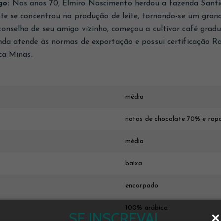
go:
Nos anos 70, Elmiro Nascimento herdou a fazenda Santi
nte se concentrou na produção de leite, tornando-se um gran
onselho de seu amigo vizinho, começou a cultivar café gradu
nda atende às normas de exportação e possui certificação R
ica Minas.
média
notas de chocolate 70% e rap
média
baixa
encorpado
100% arábica
SE INSCREVA!