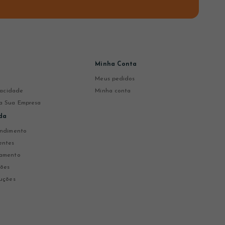
Minha Conta
Meus pedidos
ivacidade
Minha conta
a Sua Empresa
da
endimento
entes
gamento
ções
uções