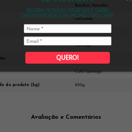
Bourbon Vermelho
RECEBA NOSSAS OFERTAS E SAIBA
DAS NOVIDADES DO MUNDO DO CAFÉ!
red honey
Cerrado Mineiro
Santiago
QUERO!
ção
85 pontos
Café Santiago
do do produto (kg)
250g
Avaliação e Comentários