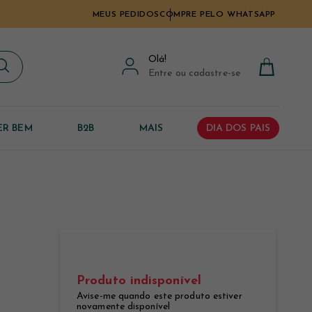
MEUS PEDIDOS
COMPRE PELO WHATSAPP
Olá
!
Entre ou cadastre-se
ER BEM
B2B
MAIS
DIA DOS PAIS
Produto indisponível
Avise-me quando este produto estiver
novamente disponível