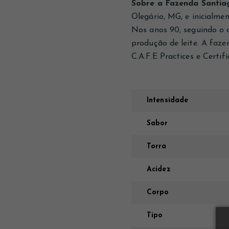
Sobre a Fazenda Santia
Olegário, MG, e inicialme
Nos anos 90, seguindo o c
produção de leite. A faze
C.A.F.E Practices e Certif
Intensidade
Sabor
Torra
Acidez
Corpo
Tipo