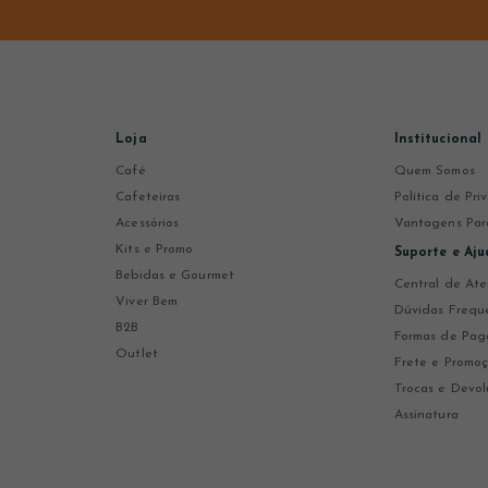
Loja
Institucional
Café
Quem Somos
Cafeteiras
Política de Pr
Acessórios
Vantagens Par
Kits e Promo
Suporte e Aju
Bebidas e Gourmet
Central de At
Viver Bem
Dúvidas Frequ
B2B
Formas de Pa
Outlet
Frete e Promo
Trocas e Devol
Assinatura