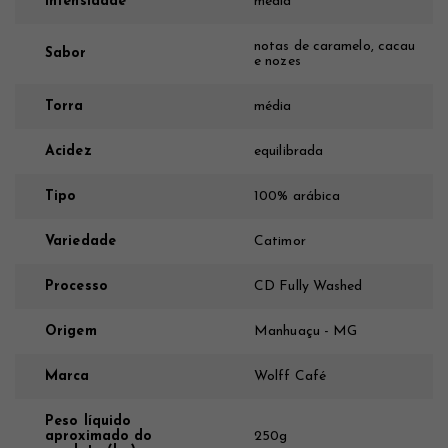
Intensidade
média
notas de caramelo, cacau
Sabor
e nozes
Torra
média
Acidez
equilibrada
Tipo
100% arábica
Variedade
Catimor
Processo
CD Fully Washed
Origem
Manhuaçu - MG
Marca
Wolff Café
Peso líquido
aproximado do
250g