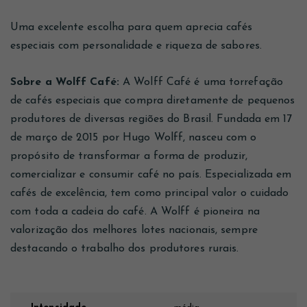
Uma excelente escolha para quem aprecia cafés
especiais com personalidade e riqueza de sabores.
Sobre a Wolff Café:
A Wolff Café é uma torrefação
de cafés especiais que compra diretamente de pequenos
produtores de diversas regiões do Brasil. Fundada em 17
de março de 2015 por Hugo Wolff, nasceu com o
propósito de transformar a forma de produzir,
comercializar e consumir café no país. Especializada em
cafés de excelência, tem como principal valor o cuidado
com toda a cadeia do café. A Wolff é pioneira na
valorização dos melhores lotes nacionais, sempre
destacando o trabalho dos produtores rurais.