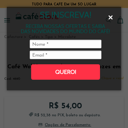
TUDO PARA CAFÉ EM UM SÓ LUGAR
SE INSCREVA!
RECEBA NOSSAS OFERTAS E SAIBA
DAS NOVIDADES DO MUNDO DO CAFÉ!
Cafestore
Cafés
Tipo
Microlote
Café Wolff Caramelo, Cacau e Nozes em
QUERO!
grãos 250 g
Clique e veja!
4690
R$ 54,00
R$ 52,38 no PIX, boleto ou depósito.
Opções de Parcelamento: