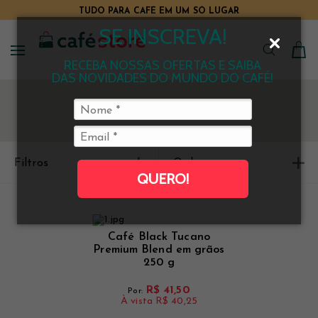
TUDO PARA CAFÉ EM UM SÓ LUGAR
SE INSCREVA!
RECEBA NOSSAS OFERTAS E SAIBA
DAS NOVIDADES DO MUNDO DO CAFÉ!
Filtros
Ordenar
QUERO!
Café Black Tucano
Premium Blend em grãos
250 g
R$ 41,50
Por:
À vista
R$ 40,25