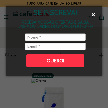
TUDO PARA CAFÉ EM UM SÓ LUGAR
SE INSCREVA!
RECEBA NOSSAS OFERTAS E SAIBA
DAS NOVIDADES DO MUNDO DO CAFÉ!
Filtros
Ordenar
QUERO!