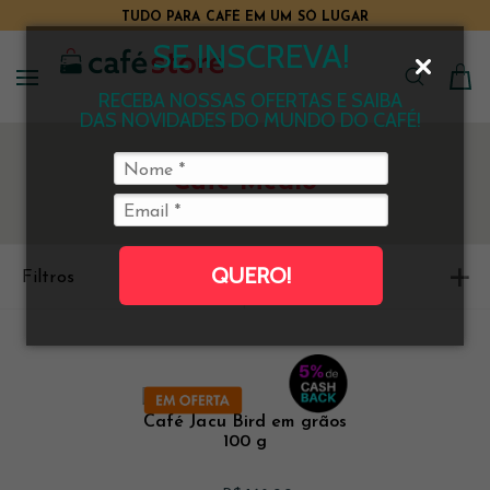
TUDO PARA CAFÉ EM UM SÓ LUGAR
SE INSCREVA!
RECEBA NOSSAS OFERTAS E SAIBA
DAS NOVIDADES DO MUNDO DO CAFÉ!
Café Médio
QUERO!
Filtros
Ordenar
Café Jacu Bird em grãos
100 g