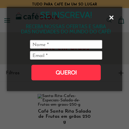
TUDO PARA CAFÉ EM UM SÓ LUGAR
SE INSCREVA!
RECEBA NOSSAS OFERTAS E SAIBA
DAS NOVIDADES DO MUNDO DO CAFÉ!
Café em Grãos
QUERO!
Filtros
Ordenar
Café Santa Rita Salada
de Frutas em grãos 250
g