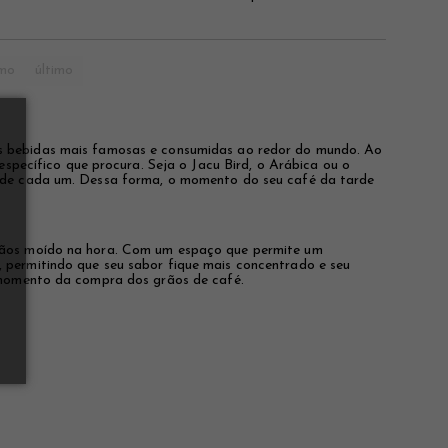
imo
último
as bebidas mais famosas e consumidas ao redor do mundo. Ao
específico que procura. Seja o Jacu Bird, o Arábica ou o
a de cada um. Dessa forma, o momento do seu café da tarde
rãos moído na hora. Com um espaço que permite um
 permitindo que seu sabor fique mais concentrado e seu
 momento da compra dos grãos de café.