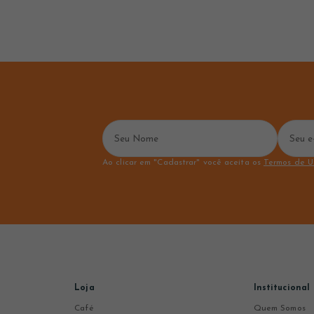
Ao clicar em "Cadastrar" você aceita os
Termos de U
Loja
Institucional
Café
Quem Somos