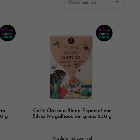
Ordernar por
Novidades
Mais Vistos
Menor Preço
Maior Preço
via
Café Clássico Blend Especial por
0 g
Silvia Magalhães em grãos 250 g
Produto indisponível