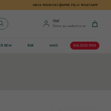
MEUS PEDIDOS
COMPRE PELO WHATSAPP
Olá
!
Entre ou cadastre-se
ER BEM
B2B
MAIS
DIA DOS PAIS