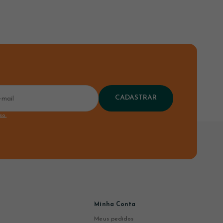
CADASTRAR
so.
Minha Conta
Meus pedidos