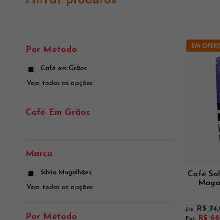
Filtrar produtos
Ver mais
Ver mais
Ver mais
Por Metodo
Café em Grãos
Veja todas as opções
Café Em Grãos
Marca
Silvia Magalhães
Café Sal
Magal
Veja todas as opções
R$ 74
De:
Por Método
R$ 66
Por: