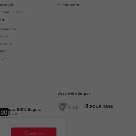
ivacidade
Minha conta
a Sua Empresa
da
endimento
entes
gamento
ções
uções
Desenvolvido por
Concordo