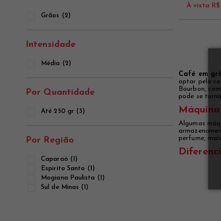
À vista
R$
Grãos (2)
Intensidade
Média (2)
Café em gr
optar pela co
Bourbon, com
Por Quantidade
pode se torna
Máquina
Até 250 gr (3)
Algumas máqu
armazenamento
perfume, mais
Por Região
Diferenc
Caparaó (1)
Espirito Santo (1)
Mogiana Paulista (1)
Sul de Minas (1)