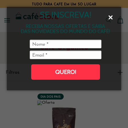
TUDO PARA CAFÉ EM UM SÓ LUGAR
SE INSCREVA!
RECEBA NOSSAS OFERTAS E SAIBA
DAS NOVIDADES DO MUNDO DO CAFÉ!
Café Orgânico
QUERO!
Filtros
Ordenar