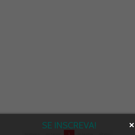
SE INSCREVA!
primeiro
anterior
1
próximo
último