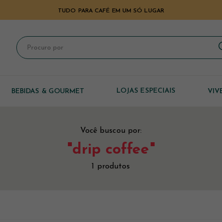
TUDO PARA CAFÉ EM UM SÓ LUGAR
LOJAS ESPECIAIS
BEBIDAS & GOURMET
VIV
AÇãO
UA PENTAIR
Você buscou por:
ONAIS
"drip coffee"
PEZA
1
produtos
Timemore
Hario
POSIÇãO