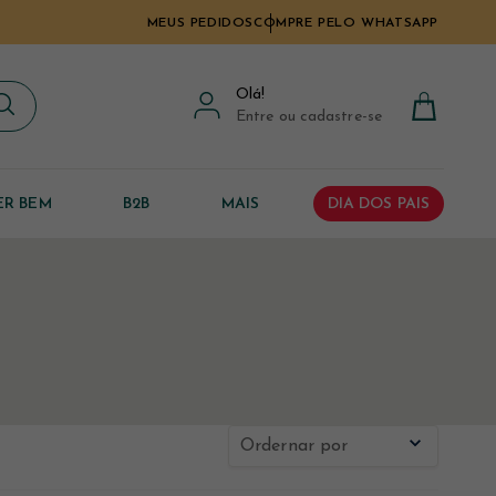
MEUS PEDIDOS
COMPRE PELO WHATSAPP
Olá
!
Entre ou cadastre-se
ER BEM
B2B
MAIS
DIA DOS PAIS
Ordernar por
Novidades