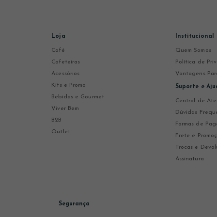
Loja
Institucional
Café
Quem Somos
Cafeteiras
Política de Pr
Acessórios
Vantagens Par
Kits e Promo
Suporte e Aju
Bebidas e Gourmet
Central de At
Viver Bem
Dúvidas Frequ
B2B
Formas de Pa
Outlet
Frete e Promo
Trocas e Devol
Assinatura
Segurança