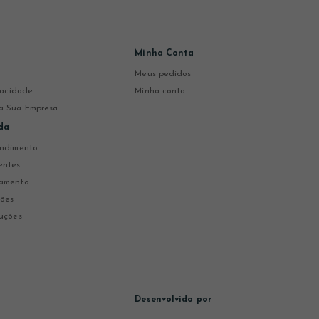
Minha Conta
Meus pedidos
ivacidade
Minha conta
a Sua Empresa
da
endimento
entes
gamento
ções
uções
Desenvolvido por