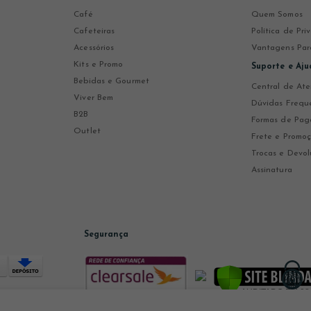
Café
Quem Somos
Cafeteiras
Política de Pr
Acessórios
Vantagens Par
Kits e Promo
Suporte e Aju
Bebidas e Gourmet
Central de At
Viver Bem
Dúvidas Frequ
B2B
Formas de Pa
Outlet
Frete e Promo
Trocas e Devol
Assinatura
Segurança