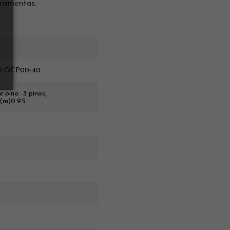
rramentas.
RO OCP00-40
 pino: 3 pinos,
 (m)0.95