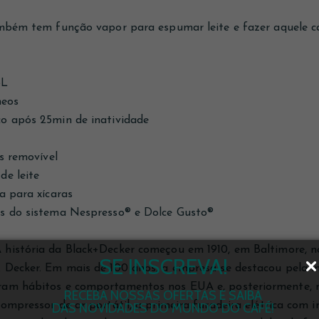
mbém tem função vapor para espumar leite e fazer aquele ca
5L
neos
o após 25min de inatividade
s removível
de leite
a para xícaras
s do sistema Nespresso® e Dolce Gusto®
 história da Black+Decker começou em 1910, em Baltimore, 
SE INSCREVA!
 Decker. Em mais de 100 anos, a empresa se destacou pela i
am hábitos e comportamentos nos EUA e, posteriormente, no
RECEBA NOSSAS OFERTAS E SAIBA
ompressor de ar portátil, a primeira furadeira elétrica com i
DAS NOVIDADES DO MUNDO DO CAFÉ!