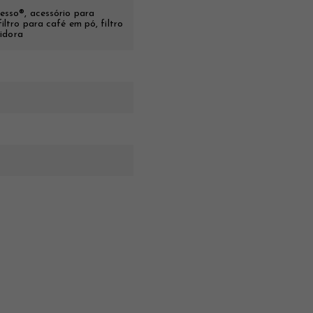
esso®, acessório para
iltro para café em pó, filtro
didora