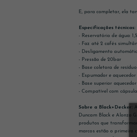
E, para completar, ela ta
Especificações técnicas:
- Reservatório de água: 1,
- Faz até 2 cafés simultâ
- Desligamento automátic
- Pressão de 20bar
- Base coletora de resíduo
- Espumador e aquecedor 
- Base superior aquecedor
- Compatível com cápsula
Sobre a Black+Decker:
A
Duncam Black e Alonzo G.
produtos que transformar
marcos estão o primeiro c