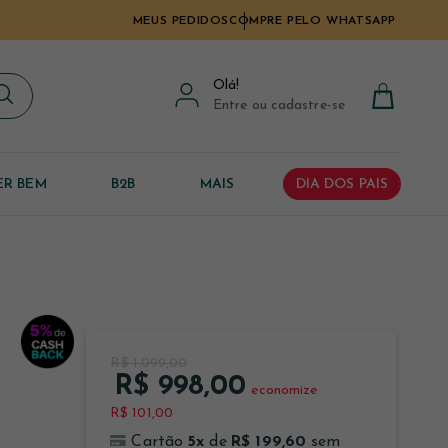
MEUS PEDIDOS
COMPRE PELO WHATSAPP
Olá
!
Entre ou cadastre-se
ER BEM
B2B
MAIS
DIA DOS PAIS
R$ 1.099,00
R$ 998,00
economize
R$ 101,00
5
x
R$ 199,60