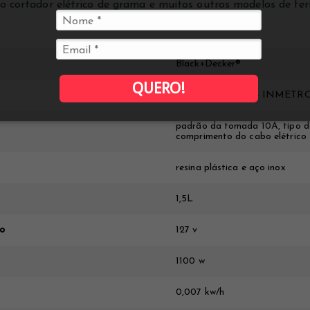
ro cortador elétrico de grama e muitos outros modelos de fe
Black+Decker®
QUERO!
certificação OCP - INMET
padrão da tomada 10A, tipo de
comprimento do cabo elétrico
resina plástica e aço inox
1,5L
ão
127 v
1100 w
0,007 kw/h