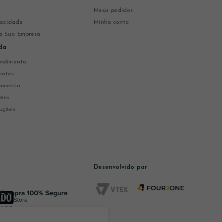
Meus pedidos
ivacidade
Minha conta
a Sua Empresa
da
endimento
entes
gamento
ções
uções
Desenvolvido por