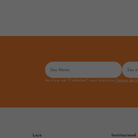
Ao clicar em "Cadastrar" você aceita os
Termos de U
Loja
Institucional