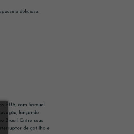
puccino delicioso.
nos EUA, com Samuel
novação, lançando
 Brasil. Entre seus
nterruptor de gatilho e