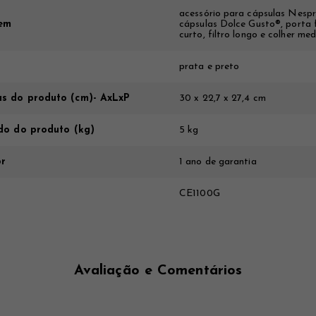
acessório para cápsulas Nespr
em
cápsulas Dolce Gusto®, porta f
curto, filtro longo e colher me
prata e preto
s do produto (cm)- AxLxP
30 x 22,7 x 27,4 cm
do do produto (kg)
5 kg
or
1 ano de garantia
CE1100G
Avaliação e Comentários