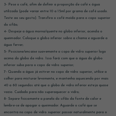
3- Pese o café, afim de definir a proporção de café x água
utilizada (pode variar entre 10 a 15ml por grama de café usado.
Teste ao seu gosto). Transfira o café moído para o copo superior
do sifão;
4- Despeje a água morna/quente no globo inferior, acenda o
queimador. Coloque o globo inferior sobre a chama e aguarde a
água ferver;
5- Posicione/encaixe suavemente o copo de vidro superior logo
acima do globo de vidro. Isso fará com que a água do globo
inferior suba para o copo de vidro superior;
7- Quando a água já estiver no copo de vidro superior, utilize a
colher para misturar levemente, e mantenha aquecendo por mais
40 a 60 segundos até que o globo de vidro inferior esteja quase
vazio. Cuidado para não superaquecer o vidro;
8- Separe fisicamente a panela do sifão da fonte de calor e
lembre-se de apagar o queimador. Aguarde o café que se
encontra no copo de vidro superior passar naturalmente para o