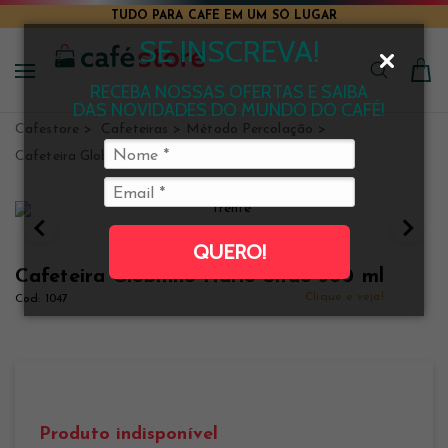
TUDO PARA CAFÉ EM UM SÓ LUGAR
SE INSCREVA!
RECEBA NOSSAS OFERTAS E SAIBA
DAS NOVIDADES DO MUNDO DO CAFÉ!
Cafestore
Cafeteiras
Método Percolação
Cafeteira Globinho
QUERO!
Cafeteira Globinho Hario Sifão 360 ml
Clique e veja!
1047
Produto indisponível