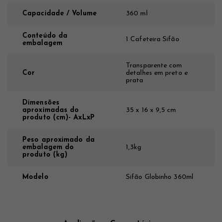
Capacidade / Volume
360 ml
Conteúdo da
1 Cafeteira Sifão
embalagem
Transparente com
Cor
detalhes em preto e
prata
Dimensões
aproximadas do
35 x 16 x 9,5 cm
produto (cm)- AxLxP
Peso aproximado da
embalagem do
1,3kg
produto (kg)
Modelo
Sifão Globinho 360ml