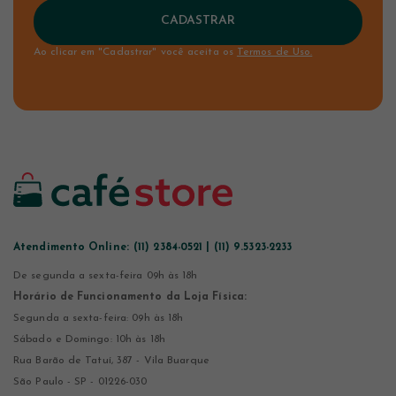
CADASTRAR
Ao clicar em "Cadastrar" você aceita os
Termos de Uso.
Atendimento Online:
(11) 2384-0521 | (11) 9.5323-2233
De segunda a sexta-feira 09h às 18h
Horário de Funcionamento da Loja Física:
Segunda a sexta-feira: 09h às 18h
Sábado e Domingo: 10h às 18h
Rua Barão de Tatuí, 387 - Vila Buarque
São Paulo - SP - 01226-030