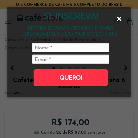
O E-COMMERCE DE CAFÉ MAIS COMPLETO DO BRASIL
SE INSCREVA!
RECEBA NOSSAS OFERTAS E SAIBA
DAS NOVIDADES DO MUNDO DO CAFÉ!
Cafestore
Cafeteiras
Método Percolação
Cafeteira Italiana
QUERO!
Cafeteira Italiana Tramontina Preta 6
Xícaras
Clique e veja!
4832
R$ 174,00
2
x
R$ 87,00