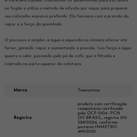
A cafeteira italiana Tramontina foi desenvolvida para uso direto
no fogão e utiliza o método de infusão por vapor para preparar
seu cafezinho espresso preferido. Ela funciona com a pressão do
vapor e a força da gravidade.
O processo é simples: a água é aquecida na câmara inferior até
ferver, gerando vapor e aumentando a pressão. Isso força a água
quente a subir, passando pelo pó de café, que é filtrado e
coletado na parte superior da cafeteira.
Marca
Tramontina
produto com certificação
compulsória certificada
pela OCP 0104- PCN
Registro
DO BRASIL, registro 015
588/2024, conforme
portaria INMETRO
499/2021