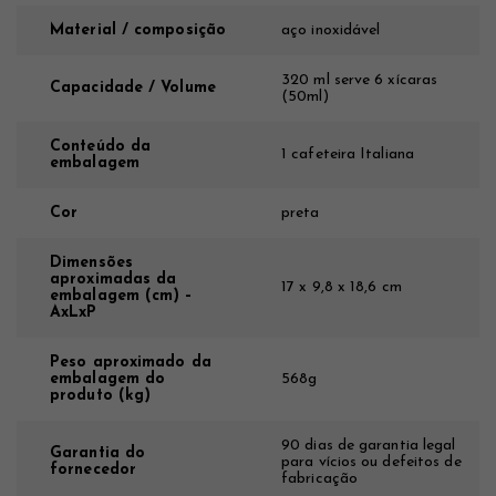
Material / composição
aço inoxidável
320 ml serve 6 xícaras
Capacidade / Volume
(50ml)
Conteúdo da
1 cafeteira Italiana
embalagem
Cor
preta
Dimensões
aproximadas da
17 x 9,8 x 18,6 cm
embalagem (cm) –
AxLxP
Peso aproximado da
embalagem do
568g
produto (kg)
90 dias de garantia legal
Garantia do
para vícios ou defeitos de
fornecedor
fabricação