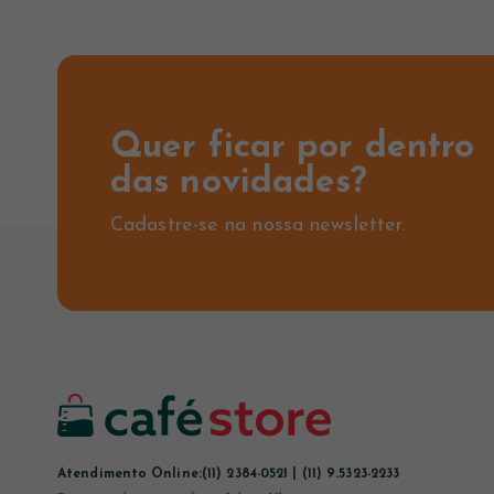
Quer ficar por dentro
das novidades?
Cadastre-se na nossa newsletter.
Atendimento Online:
(11) 2384-0521 | (11) 9.5323-2233