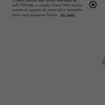
O mais icônico dos novos métodos de
Ver mais
Ver mais
Ver mais
café filtrado, o coador Hario V60 possui
inúmeras opções de material e tamanho
para você preparar facilm...
ler mais