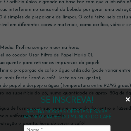
re. O orifício único e grande na base faz com que a infusão 
sticas interferem no sensorial da bebida por gerar uma extra
60 é simples de preparar e de limpar. O café feito nela costu
ível em diferentes cores e materiais, como acrílico, vidro e c
Média. Prefira sempre moer na hora;
el no coador. Usar Filtro de Papel Hario 01;
gua quente para retirar as impurezas do papel;
efinir a proporção de café x água utilizada (pode variar ent
 mais forte ficará o café. Teste ao seu gosto);
tro de papel e despeje a água (temperatura entre 92/93 gra
ntro na superfície do pó, numa quantidade de aprox. 50g de á
SE INSCREVA!
água de forma contínua, sempre iniciando do centro e fazen
RECEBA NOSSAS OFERTAS E SAIBA
DAS NOVIDADES DO MUNDO DO CAFÉ!
seja uniformemente envolvido;
xtração e pronto, hora de servir o café!