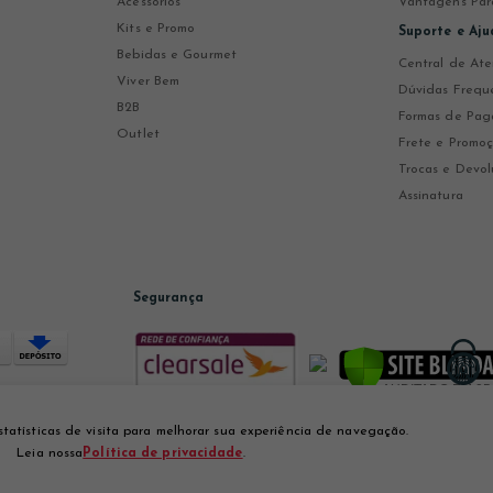
Acessórios
Vantagens Par
Kits e Promo
Suporte e Aju
Bebidas e Gourmet
Central de At
Viver Bem
Dúvidas Frequ
B2B
Formas de Pa
Outlet
Frete e Promo
Trocas e Devol
Assinatura
Segurança
statísticas de visita para melhorar sua experiência de navegação.
Leia nossa
Política de privacidade
.