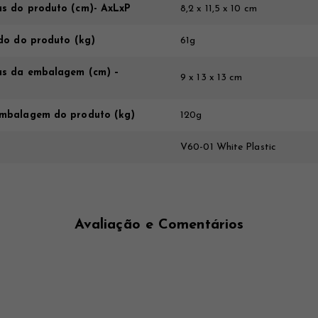
s do produto (cm)- AxLxP
8,2 x 11,5 x 10 cm
do do produto (kg)
61g
s da embalagem (cm) –
9 x 13 x 13 cm
mbalagem do produto (kg)
120g
V60-01 White Plastic
Avaliação e Comentários