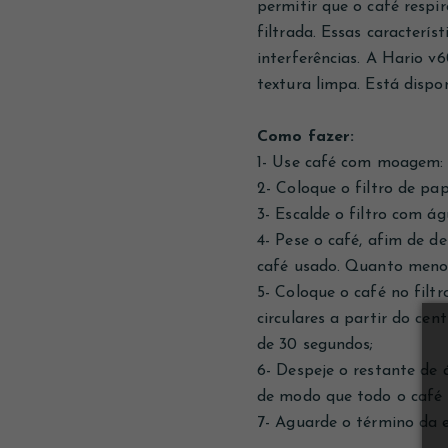
permitir que o café respi
filtrada. Essas caracterí
interferências. A Hario v
textura limpa. Está dispon
Como fazer:
1- Use café com moagem: 
2- Coloque o filtro de pap
3- Escalde o filtro com á
4- Pese o café, afim de d
café usado. Quanto menor,
5- Coloque o café no fil
circulares a partir do ce
de 30 segundos;
6- Despeje o restante de 
de modo que todo o café 
7- Aguarde o término da e