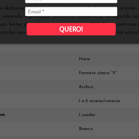
dedica-se ao design, produção e venda de vidro resistente a
, expandiu a produção para itens domésticos, começando com
r lentes para faróis automotivos em 1980. Hoje, continua 
QUERO!
e cozinha com segurança para microondas e em especial utensíl
Hario
Formato cônico “V”
Acrílico
1 a 2 xícaras/canecas
em
1 coador
Branco