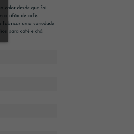
o calor desde que foi
 o sifão de café.
a fabricar uma variedade
ios para café e chá.