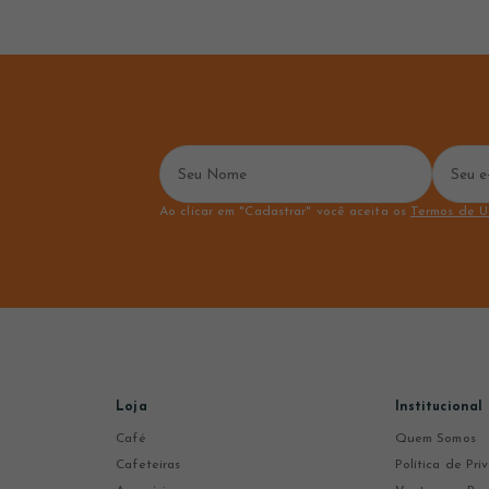
Ao clicar em "Cadastrar" você aceita os
Termos de U
Loja
Institucional
Café
Quem Somos
Cafeteiras
Política de Pr