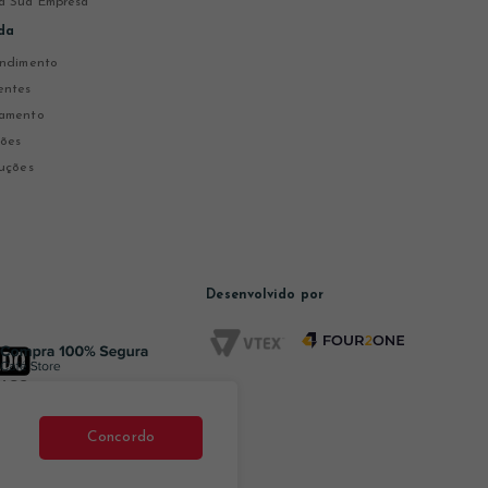
a Sua Empresa
da
endimento
entes
gamento
ções
uções
Desenvolvido por
Concordo