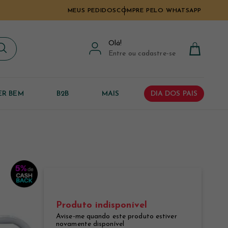
MEUS PEDIDOS
COMPRE PELO WHATSAPP
Olá
!
Entre ou cadastre-se
ER BEM
B2B
MAIS
DIA DOS PAIS
Produto indisponível
Avise-me quando este produto estiver
novamente disponível