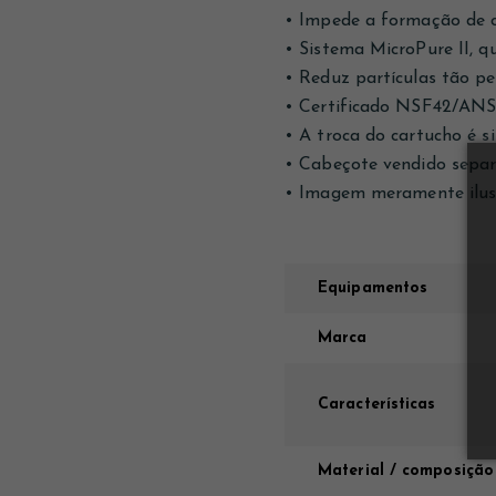
• Impede a formação de c
• Sistema MicroPure II, q
• Reduz partículas tão p
• Certificado NSF42/ANSI
• A troca do cartucho é s
• Cabeçote vendido sepa
• Imagem meramente ilus
Equipamentos
Marca
Características
Material / composição