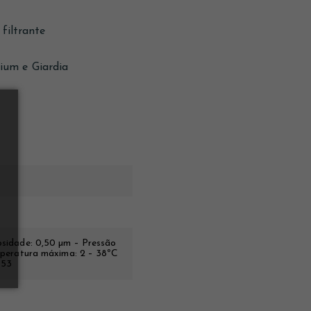
filtrante
ium e Giardia
osidade: 0,50 µm – Pressão
emperatura máxima: 2 – 38ºC
F53