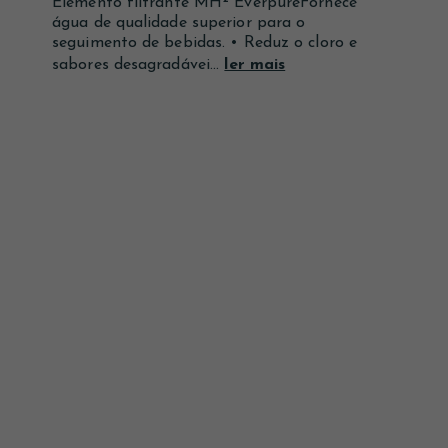
Elemento filtrante MH² EverpureFornece
Ver mais
Ver mais
Ver mais
água de qualidade superior para o
seguimento de bebidas. • Reduz o cloro e
sabores desagradávei...
ler mais