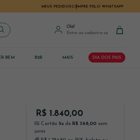
MEUS PEDIDOS
COMPRE PELO WHATSAPP
Olá
!
Entre ou cadastre-se
ER BEM
B2B
MAIS
DIA DOS PAIS
R$ 1.840,00
5
x
R$ 368,00