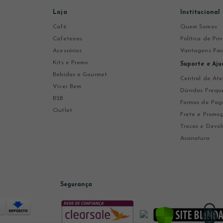
Loja
Institucional
Café
Quem Somos
Cafeteiras
Política de Pr
Acessórios
Vantagens Par
Kits e Promo
Suporte e Aju
Bebidas e Gourmet
Central de At
Viver Bem
Dúvidas Frequ
B2B
Formas de Pa
Outlet
Frete e Promo
Trocas e Devol
Assinatura
Segurança