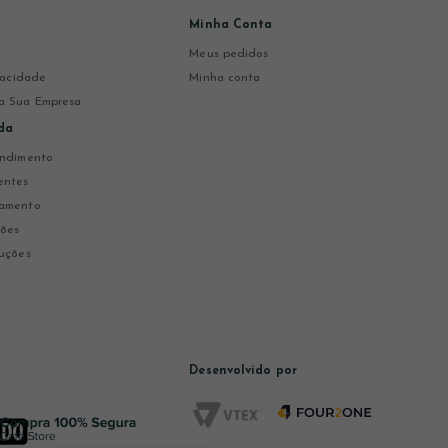
Minha Conta
Meus pedidos
ivacidade
Minha conta
a Sua Empresa
da
endimento
entes
gamento
ções
uções
Desenvolvido por