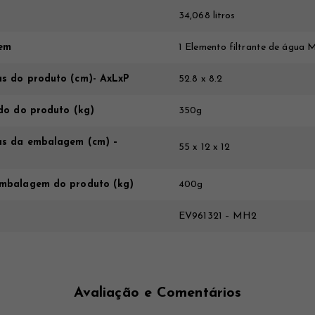
34,068 litros
em
1 Elemento filtrante de água
s do produto (cm)- AxLxP
52.8 x 8.2
do do produto (kg)
350g
s da embalagem (cm) –
55 x 12 x 12
mbalagem do produto (kg)
400g
EV961321 – MH2
Avaliação e Comentários