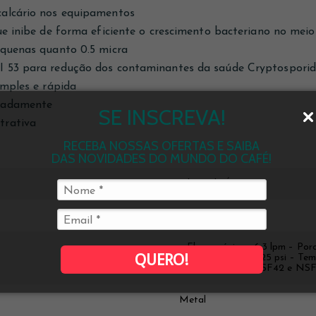
alcário nos equipamentos
ue inibe de forma eficiente o crescimento bacteriano no meio 
equenas quanto 0.5 micra
 53 para redução dos contaminantes da saúde Cryptosporid
imples e rápida
radamente
SE INSCREVA!
trativa
RECEBA NOSSAS OFERTAS E SAIBA
DAS NOVIDADES DO MUNDO DO CAFÉ!
Filtros de Água
Everpure - Pentair
– Fluxo máximo: 6,3 lpm – Por
QUERO!
de trabalho: 10 – 125 psi – T
– Certificações: NSF42 e NS
Metal