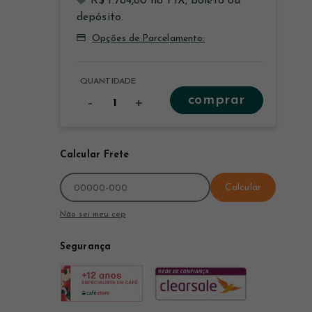
R$ 1.784,80 no PIX, boleto ou
depósito.
Opções de Parcelamento:
QUANTIDADE
comprar
-
+
Calcular Frete
Calcular
Não sei meu cep
Segurança