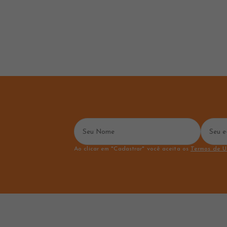
Ao clicar em "Cadastrar" você aceita os
Termos de U