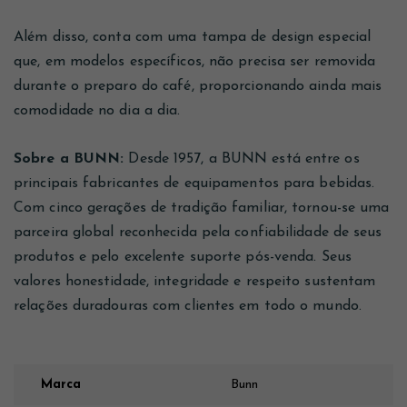
Além disso, conta com uma tampa de design especial
que, em modelos específicos, não precisa ser removida
durante o preparo do café, proporcionando ainda mais
comodidade no dia a dia.
Sobre a BUNN:
Desde 1957, a BUNN está entre os
principais fabricantes de equipamentos para bebidas.
Com cinco gerações de tradição familiar, tornou-se uma
parceira global reconhecida pela confiabilidade de seus
produtos e pelo excelente suporte pós-venda. Seus
valores honestidade, integridade e respeito sustentam
relações duradouras com clientes em todo o mundo.
Marca
Bunn