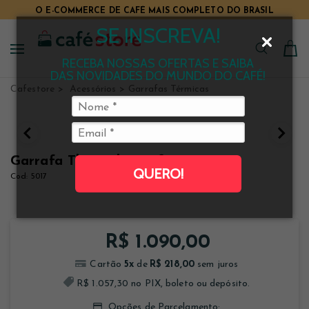
O E-COMMERCE DE CAFÉ MAIS COMPLETO DO BRASIL
SE INSCREVA!
RECEBA NOSSAS OFERTAS E SAIBA
DAS NOVIDADES DO MUNDO DO CAFÉ!
Cafestore
Acessórios
Garrafas Térmicas
Garrafa Thermal Carafe Bunn 1,9 L
QUERO!
Clique e veja!
5017
R$ 1.090,00
5
x
R$ 218,00
R$ 1.057,30 no PIX, boleto ou depósito.
Opções de Parcelamento: