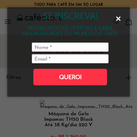
TUDO PARA CAFÉ EM UM SÓ LUGAR
SE INSCREVA!
RECEBA NOSSAS OFERTAS E SAIBA
DAS NOVIDADES DO MUNDO DO CAFÉ!
Resultado da Busca
QUERO!
Filtros
Ordenar
Máquina de Gelo
Impomac TH50 Black
Até 38 Kg/dia 220 V
R$ 7.760,00