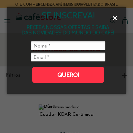
O E-COMMERCE DE CAFÉ MAIS COMPLETO DO BRASIL
SE INSCREVA!
RECEBA NOSSAS OFERTAS E SAIBA
DAS NOVIDADES DO MUNDO DO CAFÉ!
Resultado da Busca
QUERO!
Filtros
Ordenar
Coador KOAR Cerâmica