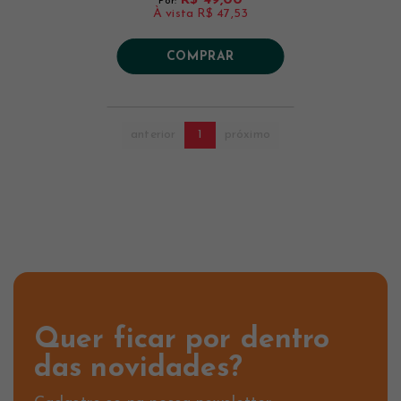
Por:
À vista
R$ 47,53
COMPRAR
anterior
1
próximo
Quer ficar por dentro
das novidades?