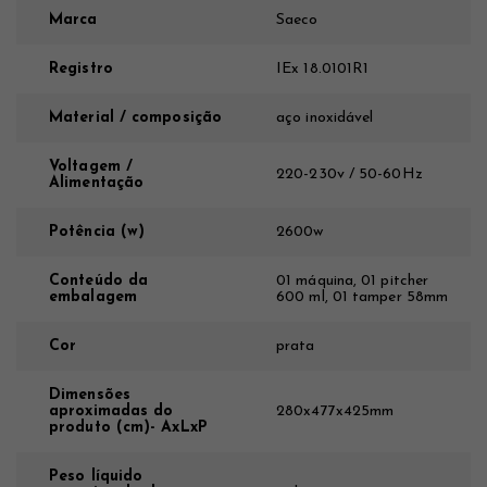
Marca
Saeco
Registro
IEx 18.0101R1
Material / composição
aço inoxidável
Voltagem /
220-230v / 50-60Hz
Alimentação
Potência (w)
2600w
Conteúdo da
01 máquina, 01 pitcher
embalagem
600 ml, 01 tamper 58mm
Cor
prata
Dimensões
aproximadas do
280x477x425mm
produto (cm)- AxLxP
Peso líquido