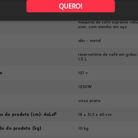
QUERO!
INMETRO
máquina de café espresso robu
usar, com moinho em aço
abs – metal
reservatório de café em grãos
1,2 L
ão
127 v
1250W
cinza prata
s do produto (cm)- AxLxP
18 × 31,5 x 40 cm
do do produto (kg)
10 kg