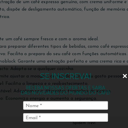
xtração de um café expresso genuíno, com crema uniforme e
to, dispõe de desligamento automático, função de memória d
rica.
e um café sempre fresco e com o aroma ideal.
 para preparar diferentes tipos de bebidas, como café espress
tivo: Facilita o preparo do seu café com funções automáticas.
moblock: Garante uma extração perfeita e uma crema rica e 
cto: Adapta-se a qualquer cozinha.
SE INSCREVA!
rmite ajustar a moagem de acordo com o seu gosto pessoal.
l: Facilita a limpeza e o reabastecimento.
RECEBA NOSSAS OFERTAS E SAIBA
stável: Adaptam-se a diferentes tamanhos de xícaras.
DAS NOVIDADES DO MUNDO DO CAFÉ!
o: Economiza energia e aumenta a segurança.
Spidem Trevi