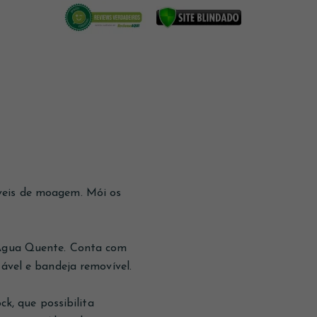
veis de moagem. Mói os
e Água Quente. Conta com
tável e bandeja removível.
, que possibilita