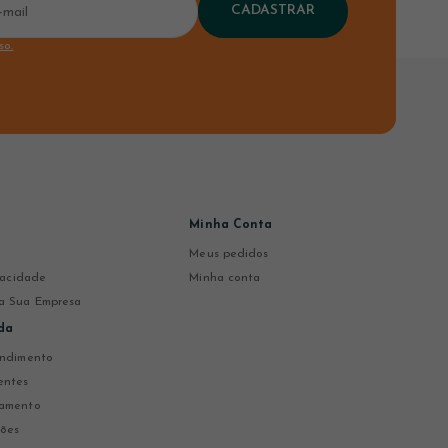
CADASTRAR
so.
Minha Conta
Meus pedidos
ivacidade
Minha conta
a Sua Empresa
da
endimento
entes
gamento
ções