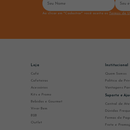
Ao clicar em "Cadastrar" você aceita os
Termos de U
Loja
Institucional
Café
Quem Somos
Cafeteiras
Política de Pr
Acessórios
Vantagens Par
Kits e Promo
Suporte e Aju
Bebidas e Gourmet
Central de At
Viver Bem
Dúvidas Frequ
B2B
Formas de Pa
Outlet
Frete e Promo