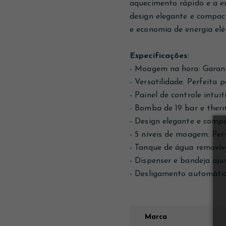
aquecimento rápido e a e
design elegante e compac
e economia de energia elét
Especificações:
- Moagem na hora: Garant
- Versatilidade: Perfeita
- Painel de controle intui
- Bomba de 19 bar e ther
- Design elegante e compa
- 5 níveis de moagem: Pe
- Tanque de água removíve
- Dispenser e bandeja aju
- Desligamento automátic
Marca