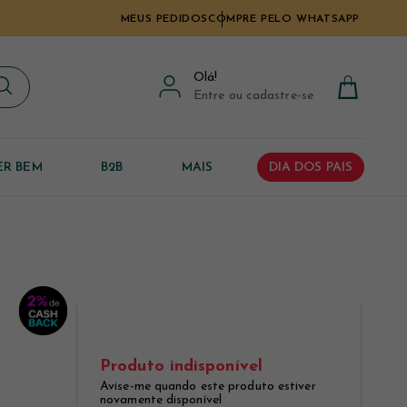
MEUS PEDIDOS
COMPRE PELO WHATSAPP
Olá
!
Entre ou cadastre-se
ER BEM
B2B
MAIS
DIA DOS PAIS
Produto indisponível
Avise-me quando este produto estiver
novamente disponível