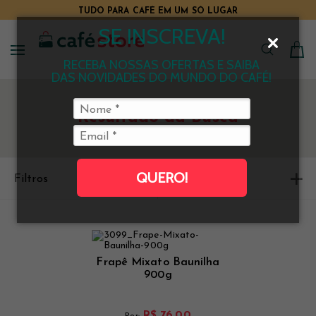
TUDO PARA CAFÉ EM UM SÓ LUGAR
SE INSCREVA!
RECEBA NOSSAS OFERTAS E SAIBA
DAS NOVIDADES DO MUNDO DO CAFÉ!
Resultado da Busca
QUERO!
Filtros
Ordenar
Frapê Mixato Baunilha
900g
R$ 76,00
Por: