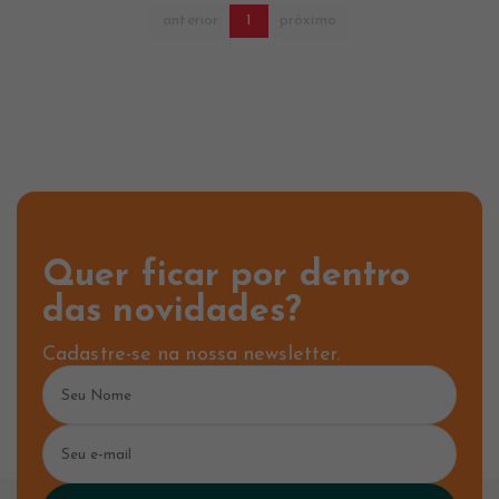
anterior
1
próximo
Quer ficar por dentro
das novidades?
Cadastre-se na nossa newsletter.