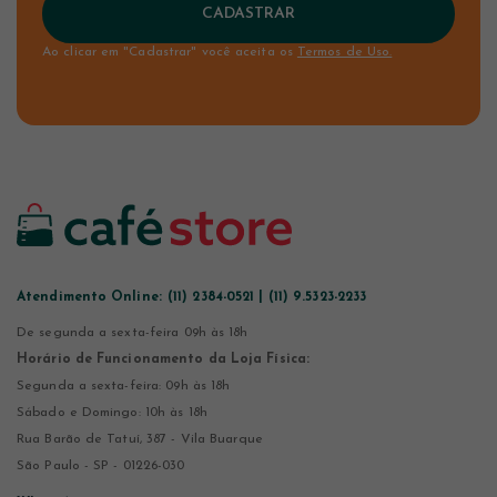
CADASTRAR
Ao clicar em "Cadastrar" você aceita os
Termos de Uso.
Atendimento Online:
(11) 2384-0521 | (11) 9.5323-2233
De segunda a sexta-feira 09h às 18h
Horário de Funcionamento da Loja Física:
Segunda a sexta-feira: 09h às 18h
Sábado e Domingo: 10h às 18h
Rua Barão de Tatuí, 387 - Vila Buarque
São Paulo - SP - 01226-030