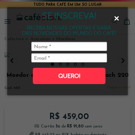
TUDO PARA CAFÉ EM UM SÓ LUGAR
SE INSCREVA!
RECEBA NOSSAS OFERTAS E SAIBA
DAS NOVIDADES DO MUNDO DO CAFÉ!
Cafestore
Acessórios
Moedores
Moedor de Café Plus Hamilton Beach 220
QUERO!
V
Clique e veja!
4413
R$ 459,00
5
x
R$ 91,80
R$ 445,23 no PIX, boleto ou depósito.