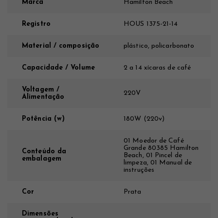
Marca
Hamilton Beach
Registro
HOUS 1375-21-14
Material / composição
plástico, policarbonato
Capacidade / Volume
2 a 14 xícaras de café
Voltagem /
220V
Alimentação
Potência (w)
180W (220v)
01 Moedor de Café
Grande 80385 Hamilton
Conteúdo da
Beach, 01 Pincel de
embalagem
limpeza, 01 Manual de
instruções
Cor
Prata
Dimensões