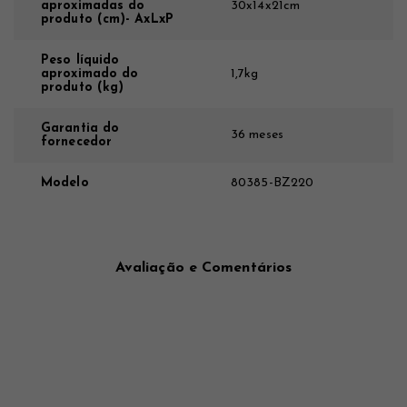
aproximadas do
30x14x21cm
produto (cm)- AxLxP
Peso líquido
aproximado do
1,7kg
produto (kg)
Garantia do
36 meses
fornecedor
Modelo
80385-BZ220
Avaliação e Comentários