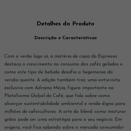
Detalhes do Produto
Descrição e Características
Com o verão logo aí, a matéria de capa da Espresso
destaca o crescimento no consumo dos cafés gelados e
como este tipo de bebida desafia a hegemonia da
versão quente. A edição também traz uma entrevista
exclusiva com Adriana Mejía, figura importante na
Plataforma Global do Café, que fala sobre como
alcançar sustentabilidade ambiental e renda digna para
milhões de cafeicultores. A arte do blend: como misturar
grãos pode ser uma estratégia para o seu negócio. Em
origens, você fica sabendo sobre o mercado consumidor