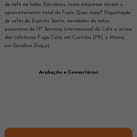
de café na Índia. Em cacau, como empresas miram o
aproveitamento total do fruto. Quer mais? Degustação
de cafés do Espírito Santo, novidades do setor,
panorama da 13ª Semana Internacional do Café e review
das cafeterias Fuga Café, em Curitiba (PR), e Mame,
em Genebra (Suíça).
Avaliação e Comentários