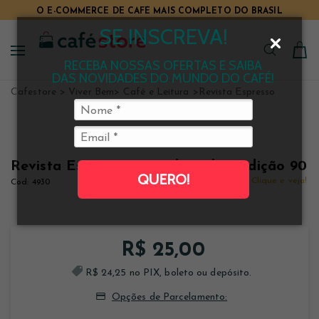
O E-COMMERCE DE CAFÉ MAIS COMPLETO DO BRASIL
SE INSCREVA!
RECEBA NOSSAS OFERTAS E SAIBA
DAS NOVIDADES DO MUNDO DO CAFÉ!
Cafestore
Viver Bem
Café e Leitura
Revista Espresso
Revista Espresso - Era do Gelo - Edição 90
QUERO!
Clique e veja!
4930
R$ 25,00
R$ 24,25 no PIX, boleto ou depósito.
Opções de Parcelamento: