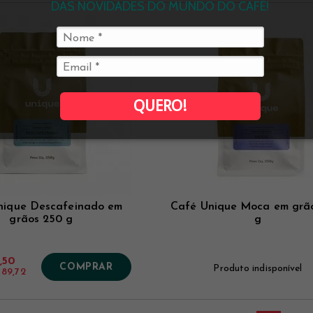
DAS NOVIDADES DO MUNDO DO CAFÉ!
QUERO!
nique Descafeinado em
Café Unique Moca em grã
grãos 250 g
g
,50
COMPRAR
Produto indisponível
 89,72