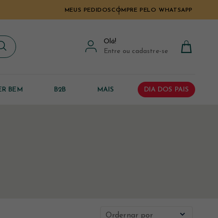
MEUS PEDIDOS
COMPRE PELO WHATSAPP
Olá
!
Entre ou cadastre-se
ER BEM
B2B
MAIS
DIA DOS PAIS
Ordernar por