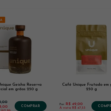
Unique Geisha Reserva
Café Unique Frutado em 
cial em grãos 250 g
250 g
0,00
R$ 49,00
Por:
COMPRAR
COMP
8,00
À vista
R$ 47,53
 162,96