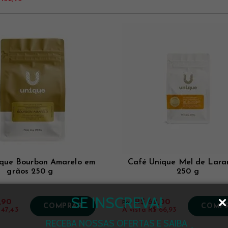
que Bourbon Amarelo em
Café Unique Mel de Laran
grãos 250 g
250 g
SE INSCREVA!
,90
R$ 69,00
Por:
COMPRAR
COMP
 47,43
À vista
R$ 66,93
RECEBA NOSSAS OFERTAS E SAIBA