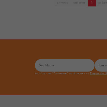
primeiro
anterior
1
próx
Ao clicar em "Cadastrar" você aceita os
Termos de U