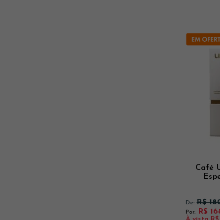
Ver mais
Ver mais
Ver mais
Café 
Espe
R$ 18
De:
R$ 16
Por:
À vista
R$