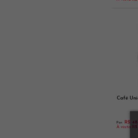
Café Uni
R$ 48
Por:
À vista
R$