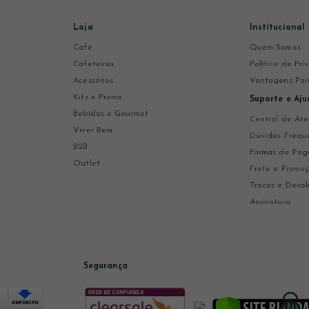
Loja
Institucional
Café
Quem Somos
Cafeteiras
Política de Pr
Acessórios
Vantagens Par
Kits e Promo
Suporte e Aju
Bebidas e Gourmet
Central de At
Viver Bem
Dúvidas Frequ
B2B
Formas de Pa
Outlet
Frete e Promo
Trocas e Devol
Assinatura
Segurança