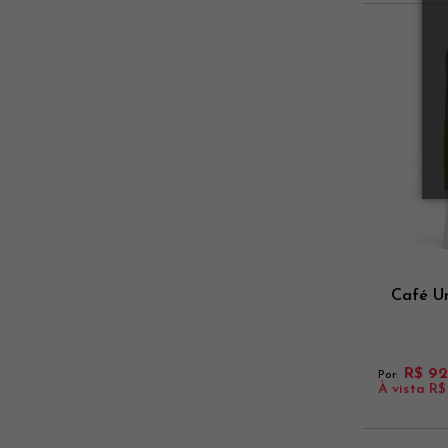
Café U
R$ 92
Por:
À vista
R$