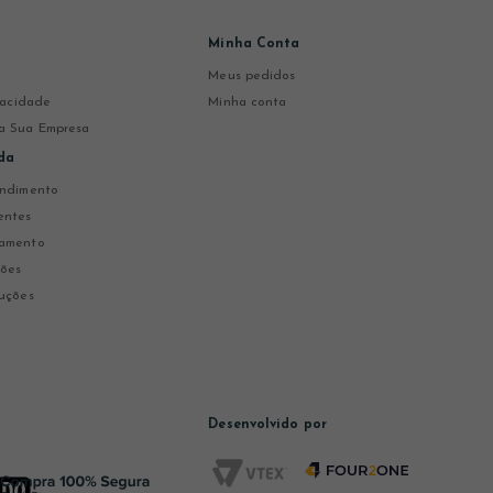
Minha Conta
Meus pedidos
ivacidade
Minha conta
a Sua Empresa
da
endimento
entes
gamento
ções
uções
Desenvolvido por