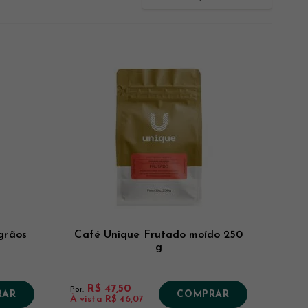
Novidades
Mais Vistos
Menor Preço
Maior Preço
grãos
Café Unique Frutado moído 250
g
R$ 47,50
Por:
RAR
COMPRAR
À vista
R$ 46,07