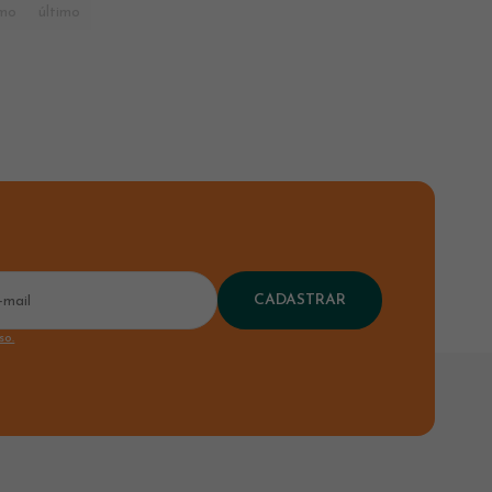
imo
último
CADASTRAR
so.