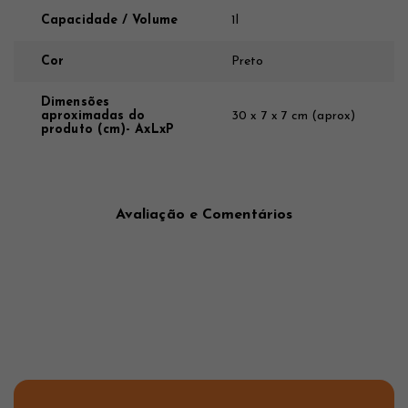
Capacidade / Volume
1l
Cor
Preto
Dimensões
aproximadas do
30 x 7 x 7 cm (aprox)
produto (cm)- AxLxP
Avaliação e Comentários