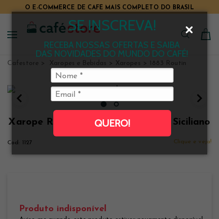
O E-COMMERCE DE CAFÉ MAIS COMPLETO DO BRASIL
SE INSCREVA!
RECEBA NOSSAS OFERTAS E SAIBA
DAS NOVIDADES DO MUNDO DO CAFÉ!
Cafestore
Xaropes e Bebidas
Xaropes
1883 Routin
Xarope Routin 1883 Chá de Limão Siciliano
QUERO!
1 L
Clique e veja!
1127
Produto indisponível