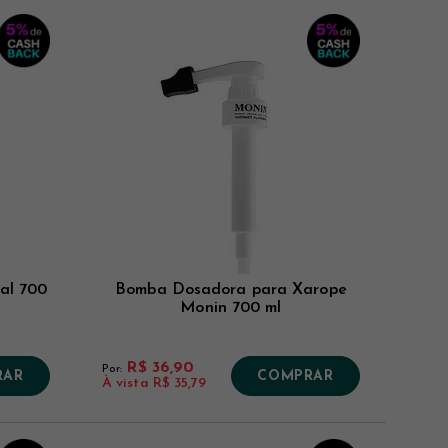
al 700
Bomba Dosadora para Xarope
Monin 700 ml
R$ 36,90
Por:
RAR
COMPRAR
À vista
R$ 35,79