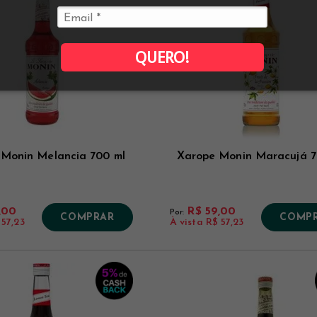
QUERO!
 Monin Melancia 700 ml
Xarope Monin Maracujá 7
,00
R$ 59,00
Por:
COMPRAR
COMP
 57,23
À vista
R$ 57,23