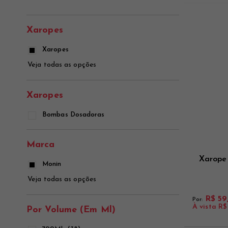
Ver mais
Ver mais
Ver mais
Xaropes
Xaropes
Veja todas as opções
Xaropes
Bombas Dosadoras
Marca
Xarope
Monin
Veja todas as opções
R$ 59
Por:
À vista
R$
Por Volume (em Ml)