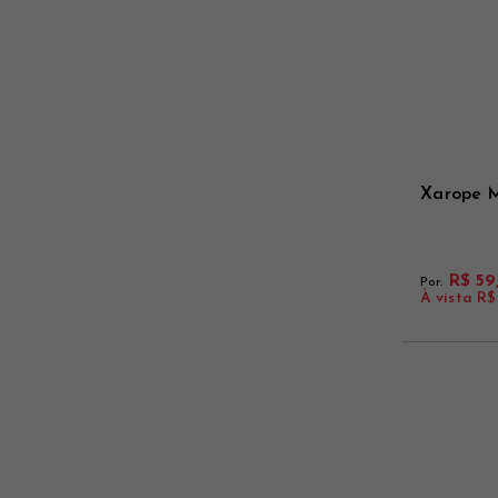
Xarope M
R$ 59
Por:
À vista
R$