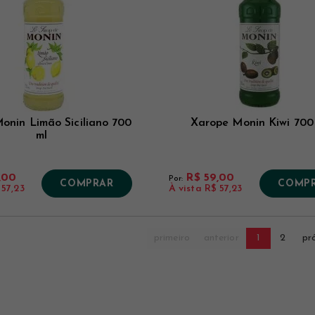
onin Limão Siciliano 700
Xarope Monin Kiwi 700
ml
,00
R$ 59,00
Por:
COMPRAR
COMP
 57,23
À vista
R$ 57,23
primeiro
anterior
1
2
pr