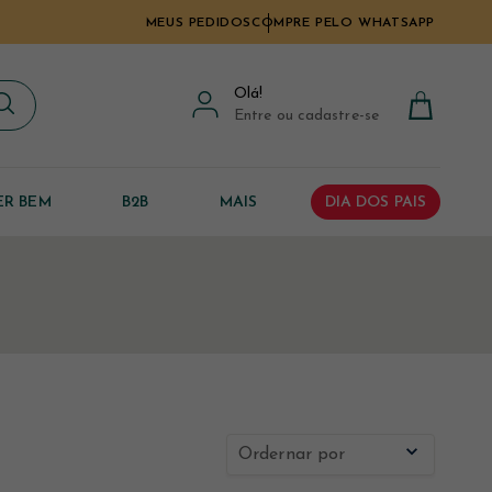
MEUS PEDIDOS
COMPRE PELO WHATSAPP
Olá
!
Entre ou cadastre-se
ER BEM
B2B
MAIS
DIA DOS PAIS
Ordernar por