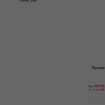
700ML (38)
Xarope
R$ 59
Por:
À vista
R$