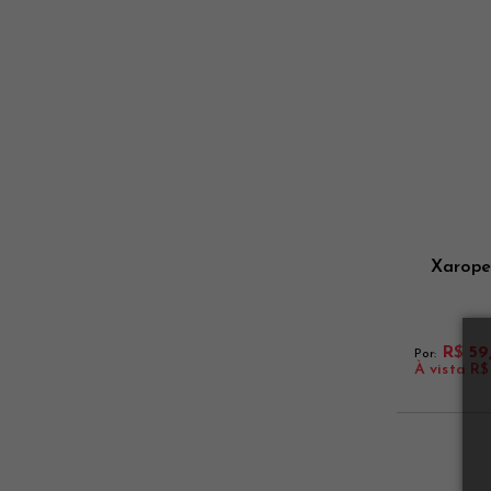
Xarope
R$ 59
Por:
À vista
R$