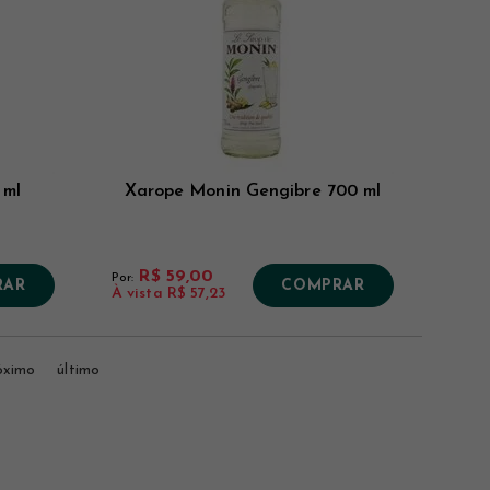
 ml
Xarope Monin Gengibre 700 ml
R$ 59,00
Por:
RAR
COMPRAR
À vista
R$ 57,23
óximo
último