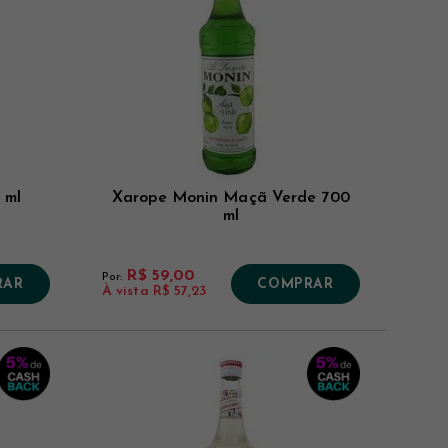
 ml
Xarope Monin Maçã Verde 700
ml
R$ 59,00
Por:
RAR
COMPRAR
À vista
R$ 57,23