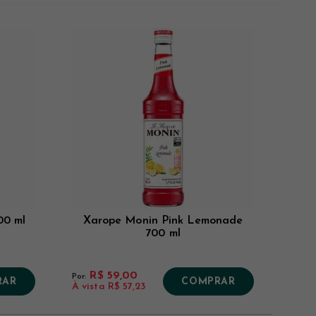
Novidades
Mais Vistos
Menor Preço
Maior Preço
00 ml
Xarope Monin Pink Lemonade
700 ml
R$ 59,00
Por:
RAR
COMPRAR
À vista
R$ 57,23