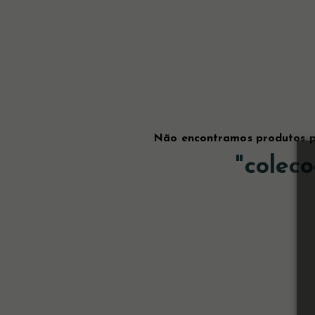
Não encontramos produtos p
"
coleco