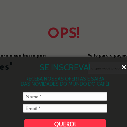
OPS!
ara a sua busca por:
Volte para a
página
SE INSCREVA!
es
"
RECEBA NOSSAS OFERTAS E SAIBA
DAS NOVIDADES DO MUNDO DO CAFÉ!
QUERO!