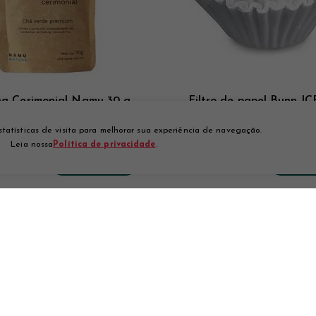
a Cerimonial Namu 30 g
Filtro de papel Bunn I
com 504 un
statísticas de visita para melhorar sua experiência de navegação.
Leia nossa
Política de privacidade
.
31,00
R$ 419,00
Por:
COMPRAR
COM
$ 127,07
À vista
R$ 406,43