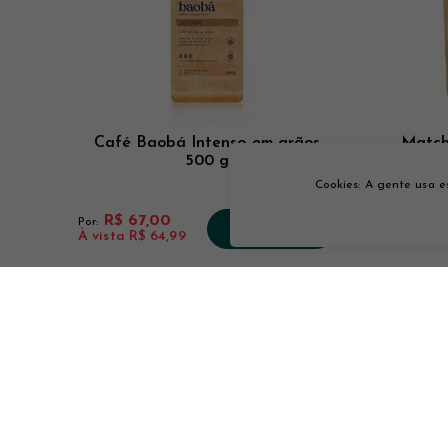
iete
Café Baobá Intenso em grãos
Match
a
500 g
Cookies: A gente usa e
R$ 67,00
R$ 1
Por:
Por:
COMPRAR
À vista
R$ 64,99
À vista
R