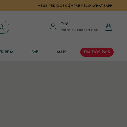
MEUS PEDIDOS
COMPRE PELO WHATSAPP
Olá
!
Entre ou cadastre-se
ER BEM
B2B
MAIS
DIA DOS PAIS