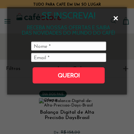
TUDO PARA CAFÉ EM UM SÓ LUGAR
SE INSCREVA!
RECEBA NOSSAS OFERTAS E SAIBA
DAS NOVIDADES DO MUNDO DO CAFÉ!
Filtros
Ordenar
QUERO!
Balança Digital de Alta
Precisão DaysBrasil
R$ 158,00
De: