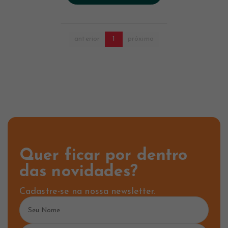
anterior
1
próximo
Quer ficar por dentro
das novidades?
Cadastre-se na nossa newsletter.