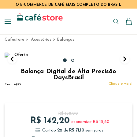
O E-COMMERCE DE CAFÉ MAIS COMPLETO DO BRASIL
Cafestore
Acessórios
Balanças
Balança Digital de Alta Precisão
DaysBrasil
Clique e veja!
4992
R$ 158,00
R$ 142,20
economize R$ 15,80
2
x
R$ 71,10