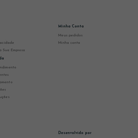
Minha Conta
Meus pedidos
ivacidade
Minha conta
a Sua Empresa
da
endimento
entes
gamento
ções
uções
Desenvolvido por