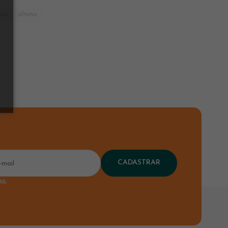
imo
último
CADASTRAR
so.