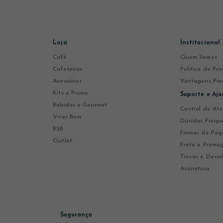
Loja
Institucional
Café
Quem Somos
Cafeteiras
Política de Pr
Acessórios
Vantagens Par
Kits e Promo
Suporte e Aju
Bebidas e Gourmet
Central de At
Viver Bem
Dúvidas Frequ
B2B
Formas de Pa
Outlet
Frete e Promo
Trocas e Devol
Assinatura
Segurança