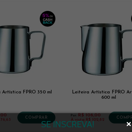
a Artística FPRO 350 ml
Leiteira Artística FPRO Ar
600 ml
,00
R$ 106,00
Por:
COMPRAR
COMP
 76,63
À vista
R$ 102,82
SE INSCREVA!