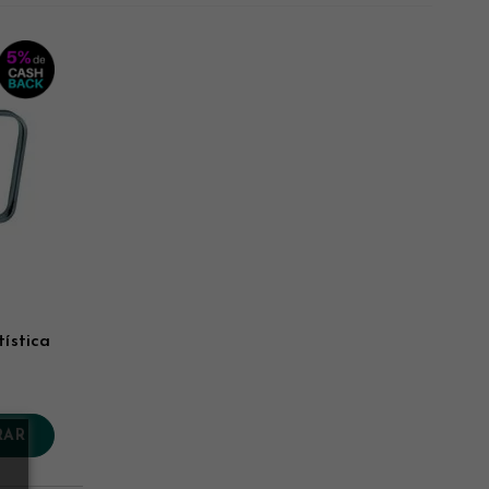
Novidades
Mais Vistos
Menor Preço
Maior Preço
tística
RAR