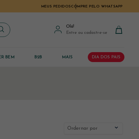
MEUS PEDIDOS
COMPRE PELO WHATSAPP
Olá
!
Entre ou cadastre-se
ER BEM
B2B
MAIS
DIA DOS PAIS
Ordernar por